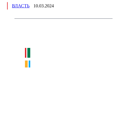
ВЛАСТЬ
10.03.2024
Немного о нас
Интернет-СМИ с фокусом на события, влияющие на бизнес