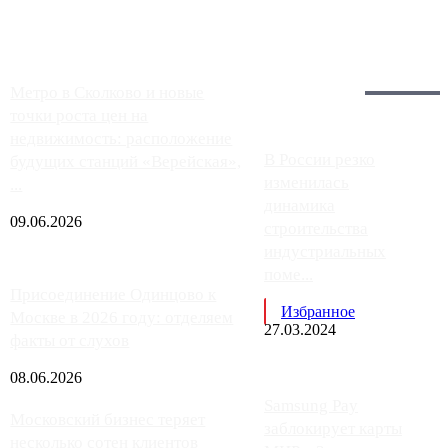
работают с ...
Загрузить больше
Главное:
Метро в Сколково и новые
точки роста цен на
недвижимость: расположение
В России резко
будущих станций «Верейская»,
изменилась
...
динамика
09.06.2026
строительства
индустриальных
поме...
Присоединение Одинцово к
Избранное
Москве в 2026 году: отделяем
27.03.2024
факты от слухов
08.06.2026
Samsung Pay
Московский бизнес теряет
заблокирует карты
несколько сотен клиентов