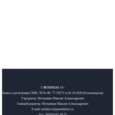
Московского региона, основанное в 2009 году. Ежедневно публикуем
новости бизнеса и новости для бизнеса.
Подписывайтесь
О нас
Реклама
Вакансии
Правила
Контакты
©
BUSINESS
16+
Запись о регистрации СМИ: ЭЛ № ФС 77-79273 от 02.10.2020 (Роскомнадзор)
Учредитель: Мельников Максим Алекасндрович
Главный редактор: Мельников Максим Алекасндрович
E-mail: melnikov@gazetabiznes.ru
Тел.: 8(916)182-39-71