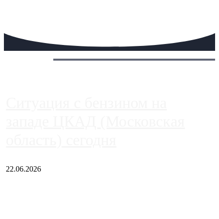
Сегодня:
Ситуация с бензином на
западе ЦКАД (Московская
область) сегодня
22.06.2026
Чем ближе к центру столицы, тем ситуация на АЗС лучше.
Однако АЗС, расположенные на приличном удалении от
Москвы, имеют более видимые проблемы. Так, некоторые
заправки на ЦКАД либо не работают полностью, либо