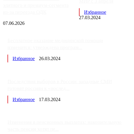
МИР с 3 апреля
элитного и премиум-сегмента
из-за переезда ОДК
Избранное
27.03.2024
07.06.2026
Бесплатное оказание медицинской помощи
изменится: утверждена програм...
Избранное
26.03.2024
Последствия выборов в России: западные СМИ
готовят россиян к «послед...
Избранное
17.03.2024
Изменения в пенсионных выплатах: накопительную
часть пенсии хотят пе...