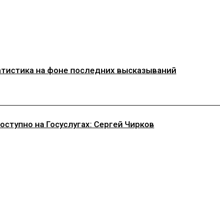
татистика на фоне последних высказываний
ступно на Госуслугах: Сергей Чирков