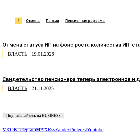
Поделиться
#
Отмена
Пенсии
Пенсионная реформа
Отмена статуса ИП на фоне роста количества ИП: с
ВЛАСТЬ
19.01.2026
Свидетельство пенсионера теперь электронное и до
ВЛАСТЬ
21.11.2025
Подписывайтесь на BUSINESS
Предложить новость
VK
OK
Telegram
MAX
Rss
Yandex
Pinterest
Youtube