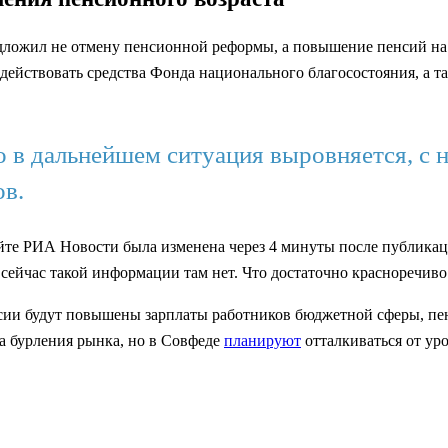
ожил не отмену пенсионной реформы, а повышение пенсий на 2
адействовать средства Фонда национального благосостояния, а 
о в дальнейшем ситуация выровняется, с 
ов.
сайте РИА Новости была изменена через 4 минуты после публика
ейчас такой информации там нет. Что достаточно красноречиво г
оссии будут повышены зарплаты работников бюджетной сферы, 
а бурления рынка, но в Совфеде
планируют
отталкиваться от ур