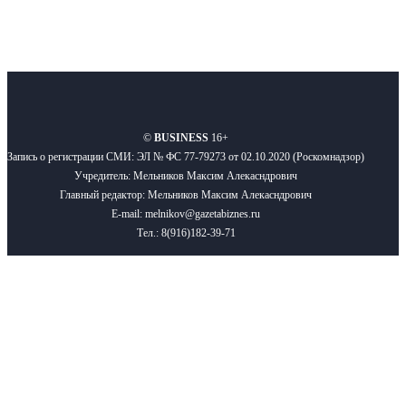
О нас
Реклама
Вакансии
Правила
Контакты
©
BUSINESS
16+
Запись о регистрации СМИ: ЭЛ № ФС 77-79273 от 02.10.2020 (Роскомнадзор)
Учредитель: Мельников Максим Алекасндрович
Главный редактор: Мельников Максим Алекасндрович
E-mail: melnikov@gazetabiznes.ru
Тел.: 8(916)182-39-71