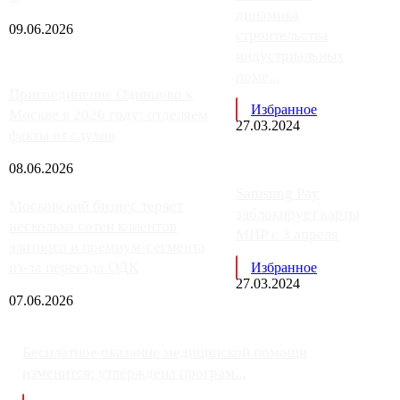
динамика
09.06.2026
строительства
индустриальных
поме...
Присоединение Одинцово к
Избранное
Москве в 2026 году: отделяем
27.03.2024
факты от слухов
08.06.2026
Samsung Pay
Московский бизнес теряет
заблокирует карты
несколько сотен клиентов
МИР с 3 апреля
элитного и премиум-сегмента
из-за переезда ОДК
Избранное
27.03.2024
07.06.2026
Бесплатное оказание медицинской помощи
изменится: утверждена програм...