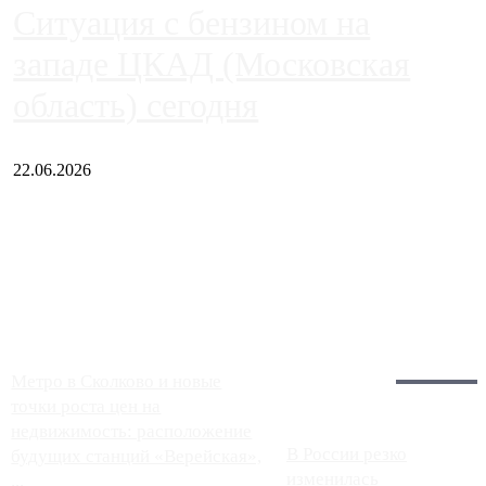
Ситуация с бензином на
западе ЦКАД (Московская
область) сегодня
22.06.2026
Чем ближе к центру столицы, тем ситуация на АЗС лучше.
Однако АЗС, расположенные на приличном удалении от
Москвы, имеют более видимые проблемы. Так, некоторые
заправки на ЦКАД либо не работают полностью, либо
работают с ...
Загрузить больше
Главное:
Метро в Сколково и новые
точки роста цен на
недвижимость: расположение
В России резко
будущих станций «Верейская»,
изменилась
...