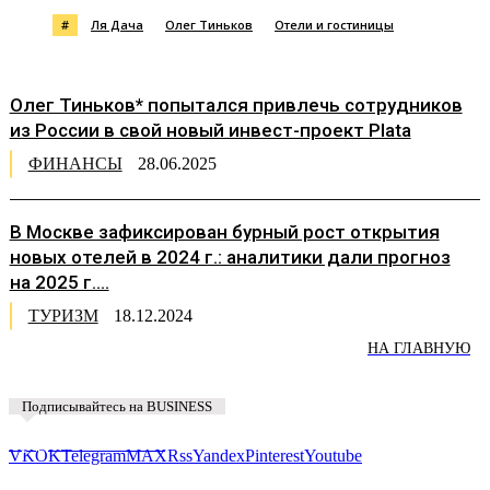
#
Ля Дача
Олег Тиньков
Отели и гостиницы
Олег Тиньков* попытался привлечь сотрудников
из России в свой новый инвест-проект Plata
ФИНАНСЫ
28.06.2025
В Москве зафиксирован бурный рост открытия
новых отелей в 2024 г.: аналитики дали прогноз
на 2025 г....
ТУРИЗМ
18.12.2024
НА ГЛАВНУЮ
Подписывайтесь на BUSINESS
Предложить новость
VK
OK
Telegram
MAX
Rss
Yandex
Pinterest
Youtube