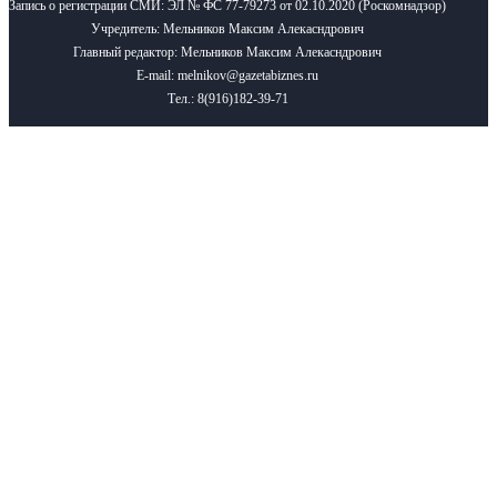
Запись о регистрации СМИ: ЭЛ № ФС 77-79273 от 02.10.2020 (Роскомнадзор)
Учредитель: Мельников Максим Алекасндрович
Главный редактор: Мельников Максим Алекасндрович
E-mail: melnikov@gazetabiznes.ru
Тел.: 8(916)182-39-71