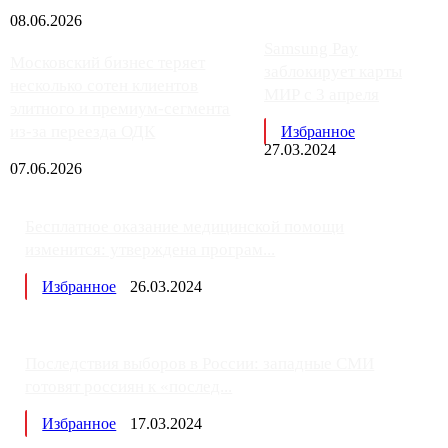
08.06.2026
Samsung Pay
Московский бизнес теряет
заблокирует карты
несколько сотен клиентов
МИР с 3 апреля
элитного и премиум-сегмента
из-за переезда ОДК
Избранное
27.03.2024
07.06.2026
Бесплатное оказание медицинской помощи
изменится: утверждена програм...
Избранное
26.03.2024
Последствия выборов в России: западные СМИ
готовят россиян к «послед...
Избранное
17.03.2024