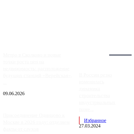
Чем ближе к центру столицы, тем ситуация на АЗС лучше.
Однако АЗС, расположенные на приличном удалении от
Москвы, имеют более видимые проблемы. Так, некоторые
заправки на ЦКАД либо не работают полностью, либо
работают с ...
Загрузить больше
Главное:
Метро в Сколково и новые
точки роста цен на
недвижимость: расположение
В России резко
будущих станций «Верейская»,
изменилась
...
динамика
09.06.2026
строительства
индустриальных
поме...
Присоединение Одинцово к
Избранное
Москве в 2026 году: отделяем
27.03.2024
факты от слухов