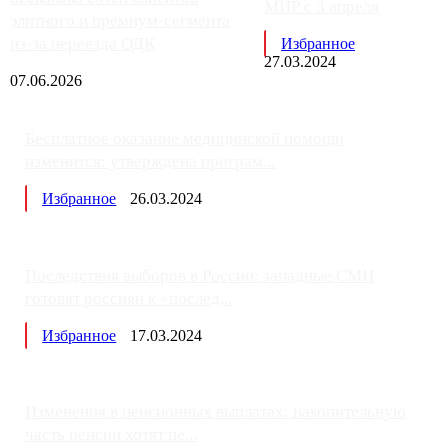
МИР с 3 апреля
элитного и премиум-сегмента
из-за переезда ОДК
Избранное
27.03.2024
07.06.2026
Бесплатное оказание медицинской помощи
изменится: утверждена програм...
Избранное
26.03.2024
Последствия выборов в России: западные СМИ
готовят россиян к «послед...
Избранное
17.03.2024
Изменения в пенсионных выплатах: накопительную
часть пенсии хотят пе...