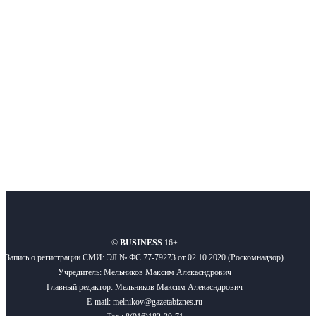
Московского региона, основанное в 2009 году. Ежедневно публикуем
новости бизнеса и новости для бизнеса.
Подписывайтесь
О нас
Реклама
Вакансии
Правила
Контакты
©
BUSINESS
16+
Запись о регистрации СМИ: ЭЛ № ФС 77-79273 от 02.10.2020 (Роскомнадзор)
Учредитель: Мельников Максим Алекасндрович
Главный редактор: Мельников Максим Алекасндрович
E-mail: melnikov@gazetabiznes.ru