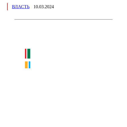
ВЛАСТЬ
10.03.2024
Немного о нас
Интернет-СМИ с фокусом на события, влияющие на бизнес