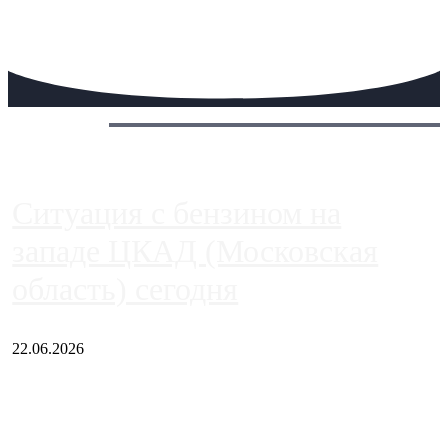
Сегодня:
Ситуация с бензином на
западе ЦКАД (Московская
область) сегодня
22.06.2026
Чем ближе к центру столицы, тем ситуация на АЗС лучше.
Однако АЗС, расположенные на приличном удалении от
Москвы, имеют более видимые проблемы. Так, некоторые
заправки на ЦКАД либо не работают полностью, либо