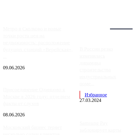
работают с ...
Загрузить больше
Главное:
Метро в Сколково и новые
точки роста цен на
недвижимость: расположение
В России резко
будущих станций «Верейская»,
изменилась
...
динамика
09.06.2026
строительства
индустриальных
поме...
Присоединение Одинцово к
Избранное
Москве в 2026 году: отделяем
27.03.2024
факты от слухов
08.06.2026
Samsung Pay
Московский бизнес теряет
заблокирует карты
несколько сотен клиентов