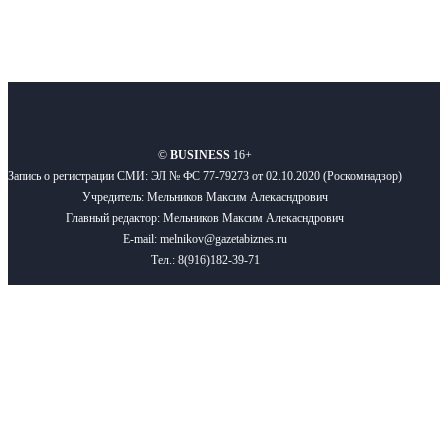
О нас
Реклама
Вакансии
Правила
Контакты
©
BUSINESS
16+
Запись о регистрации СМИ: ЭЛ № ФС 77-79273 от 02.10.2020 (Роскомнадзор)
Учредитель: Мельников Максим Алекасндрович
Главный редактор: Мельников Максим Алекасндрович
E-mail: melnikov@gazetabiznes.ru
Тел.: 8(916)182-39-71