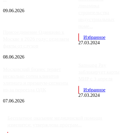
динамика
09.06.2026
строительства
индустриальных
поме...
Присоединение Одинцово к
Избранное
Москве в 2026 году: отделяем
27.03.2024
факты от слухов
08.06.2026
Samsung Pay
Московский бизнес теряет
заблокирует карты
несколько сотен клиентов
МИР с 3 апреля
элитного и премиум-сегмента
из-за переезда ОДК
Избранное
27.03.2024
07.06.2026
Бесплатное оказание медицинской помощи
изменится: утверждена програм...