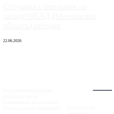
Ситуация с бензином на
западе ЦКАД (Московская
область) сегодня
22.06.2026
Чем ближе к центру столицы, тем ситуация на АЗС лучше.
Однако АЗС, расположенные на приличном удалении от
Москвы, имеют более видимые проблемы. Так, некоторые
заправки на ЦКАД либо не работают полностью, либо
работают с ...
Загрузить больше
Главное:
Метро в Сколково и новые
точки роста цен на
недвижимость: расположение
В России резко
будущих станций «Верейская»,
изменилась
...