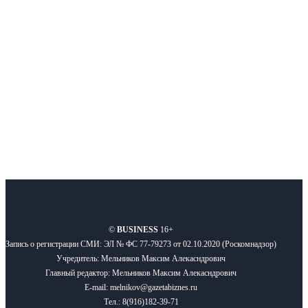
Московского региона, основанное в 2009 году. Ежедневно публикуем
новости бизнеса и новости для бизнеса.
Подписывайтесь
О нас
Реклама
Вакансии
Правила
Контакты
©
BUSINESS
16+
Запись о регистрации СМИ: ЭЛ № ФС 77-79273 от 02.10.2020 (Роскомнадзор)
Учредитель: Мельников Максим Алекасндрович
Главный редактор: Мельников Максим Алекасндрович
E-mail: melnikov@gazetabiznes.ru
Тел.: 8(916)182-39-71