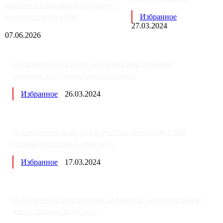
элитного и премиум-сегмента
из-за переезда ОДК
Избранное
27.03.2024
07.06.2026
Бесплатное оказание медицинской помощи
изменится: утверждена програм...
Избранное
26.03.2024
Последствия выборов в России: западные СМИ
готовят россиян к «послед...
Избранное
17.03.2024
Изменения в пенсионных выплатах: накопительную
часть пенсии хотят пе...