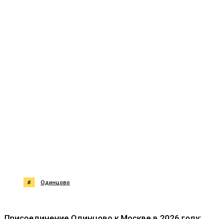
#
Одинцово
Присоединение Одинцово к Москве в 2026 году: