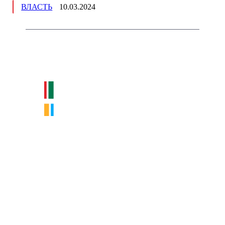
ВЛАСТЬ
10.03.2024
Немного о нас
Интернет-СМИ с фокусом на события, влияющие на бизнес