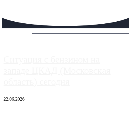
Сегодня:
Ситуация с бензином на
западе ЦКАД (Московская
область) сегодня
22.06.2026
Чем ближе к центру столицы, тем ситуация на АЗС лучше.
Однако АЗС, расположенные на приличном удалении от
Москвы, имеют более видимые проблемы. Так, некоторые
заправки на ЦКАД либо не работают полностью, либо
работают с ...