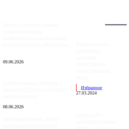
Загрузить больше
Главное:
Метро в Сколково и новые
точки роста цен на
недвижимость: расположение
В России резко
будущих станций «Верейская»,
изменилась
...
динамика
09.06.2026
строительства
индустриальных
поме...
Присоединение Одинцово к
Избранное
Москве в 2026 году: отделяем
27.03.2024
факты от слухов
08.06.2026
Samsung Pay
Московский бизнес теряет
заблокирует карты
несколько сотен клиентов
МИР с 3 апреля