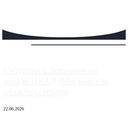
Сегодня:
Ситуация с бензином на
западе ЦКАД (Московская
область) сегодня
22.06.2026
Чем ближе к центру столицы, тем ситуация на АЗС лучше.
Однако АЗС, расположенные на приличном удалении от
Москвы, имеют более видимые проблемы. Так, некоторые