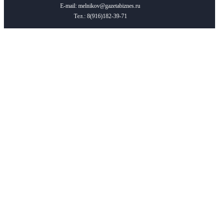
E-mail: melnikov@gazetabiznes.ru
Тел.: 8(916)182-39-71