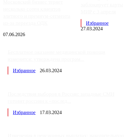
Московский бизнес теряет
заблокирует карты
несколько сотен клиентов
МИР с 3 апреля
элитного и премиум-сегмента
из-за переезда ОДК
Избранное
27.03.2024
07.06.2026
Бесплатное оказание медицинской помощи
изменится: утверждена програм...
Избранное
26.03.2024
Последствия выборов в России: западные СМИ
готовят россиян к «послед...
Избранное
17.03.2024
Изменения в пенсионных выплатах: накопительную