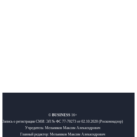
Интернет-СМИ с фокусом на события, влияющие на бизнес
Московского региона, основанное в 2009 году. Ежедневно публикуем
новости бизнеса и новости для бизнеса.
Подписывайтесь
О нас
Реклама
Вакансии
Правила
Контакты
©
BUSINESS
16+
Запись о регистрации СМИ: ЭЛ № ФС 77-79273 от 02.10.2020 (Роскомнадзор)
Учредитель: Мельников Максим Алекасндрович
Главный редактор: Мельников Максим Алекасндрович