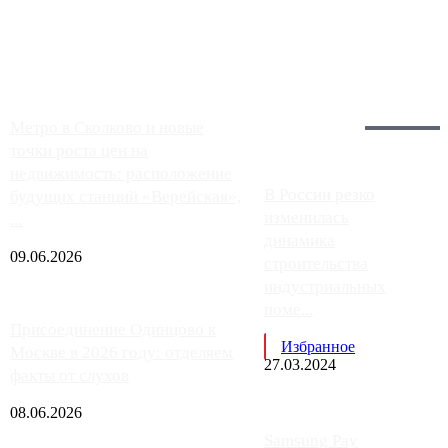
заправки на ЦКАД либо не работают полностью, либо
работают с ...
Загрузить больше
Главное:
Метро в Сколково и новые
точки роста цен на
недвижимость: расположение
В России резко
будущих станций «Верейская»,
изменилась
...
динамика
09.06.2026
строительства
индустриальных
поме...
Присоединение Одинцово к
Избранное
Москве в 2026 году: отделяем
27.03.2024
факты от слухов
08.06.2026
Samsung Pay