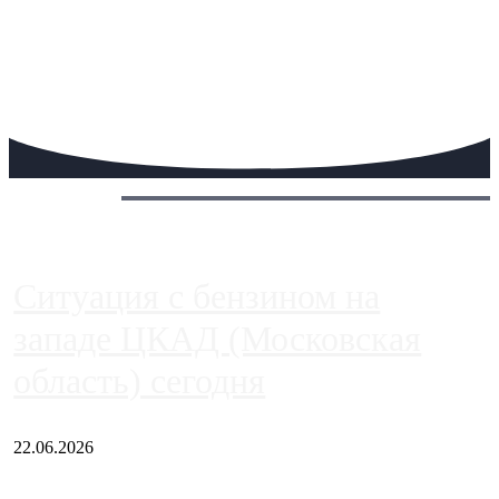
Сегодня:
Ситуация с бензином на
западе ЦКАД (Московская
область) сегодня
22.06.2026
Чем ближе к центру столицы, тем ситуация на АЗС лучше.
Однако АЗС, расположенные на приличном удалении от