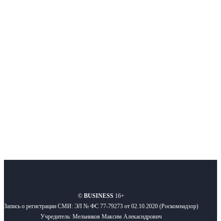
Интернет-СМИ с фокусом на события, влияющие на бизнес
Московского региона, основанное в 2009 году. Ежедневно публикуем
новости бизнеса и новости для бизнеса.
Подписывайтесь
О нас
Реклама
Вакансии
Правила
Контакты
©
BUSINESS
16+
Запись о регистрации СМИ: ЭЛ № ФС 77-79273 от 02.10.2020 (Роскомнадзор)
Учредитель: Мельников Максим Алекасндрович