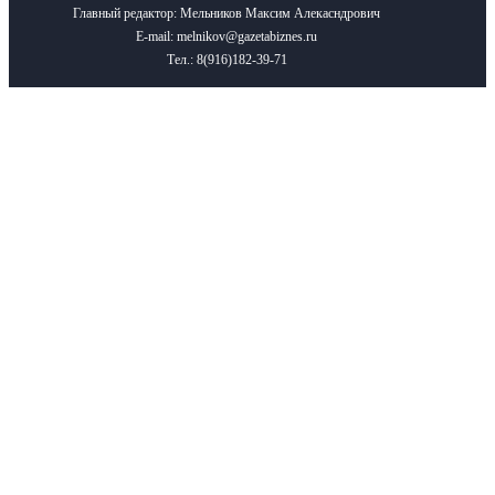
Главный редактор: Мельников Максим Алекасндрович
E-mail: melnikov@gazetabiznes.ru
Тел.: 8(916)182-39-71