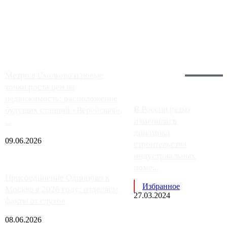
Москвы, имеют более видимые проблемы. Так, некоторые
заправки на ЦКАД либо не работают полностью, либо
работают с ...
Загрузить больше
Главное:
Метро в Сколково и новые
точки роста цен на
недвижимость: расположение
В России резко
будущих станций «Верейская»,
изменилась
...
динамика
09.06.2026
строительства
индустриальных
поме...
Присоединение Одинцово к
Избранное
Москве в 2026 году: отделяем
27.03.2024
факты от слухов
08.06.2026