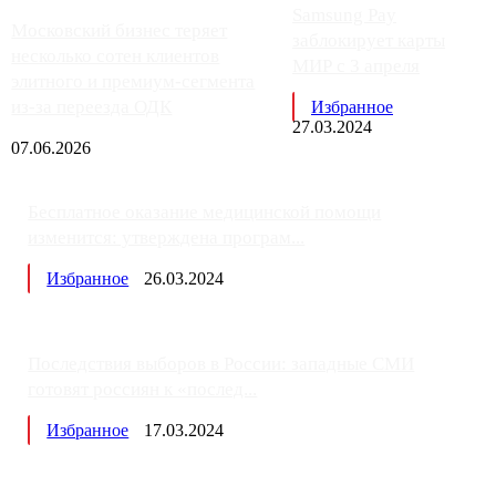
Samsung Pay
Московский бизнес теряет
заблокирует карты
несколько сотен клиентов
МИР с 3 апреля
элитного и премиум-сегмента
из-за переезда ОДК
Избранное
27.03.2024
07.06.2026
Бесплатное оказание медицинской помощи
изменится: утверждена програм...
Избранное
26.03.2024
Последствия выборов в России: западные СМИ
готовят россиян к «послед...
Избранное
17.03.2024