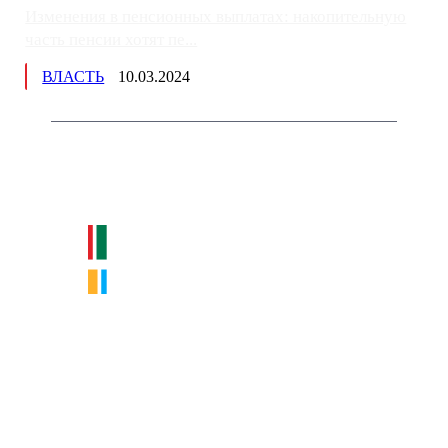
Изменения в пенсионных выплатах: накопительную
часть пенсии хотят пе...
ВЛАСТЬ
10.03.2024
Немного о нас