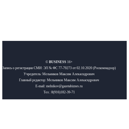
О нас
Реклама
Вакансии
Правила
Контакты
©
BUSINESS
16+
Запись о регистрации СМИ: ЭЛ № ФС 77-79273 от 02.10.2020 (Роскомнадзор)
Учредитель: Мельников Максим Алекасндрович
Главный редактор: Мельников Максим Алекасндрович
E-mail: melnikov@gazetabiznes.ru
Тел.: 8(916)182-39-71