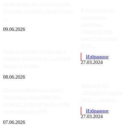
недвижимость: расположение
В России резко
будущих станций «Верейская»,
изменилась
...
динамика
09.06.2026
строительства
индустриальных
поме...
Присоединение Одинцово к
Избранное
Москве в 2026 году: отделяем
27.03.2024
факты от слухов
08.06.2026
Samsung Pay
Московский бизнес теряет
заблокирует карты
несколько сотен клиентов
МИР с 3 апреля
элитного и премиум-сегмента
из-за переезда ОДК
Избранное
27.03.2024
07.06.2026