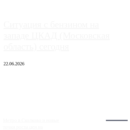
Ситуация с бензином на
западе ЦКАД (Московская
область) сегодня
22.06.2026
Чем ближе к центру столицы, тем ситуация на АЗС лучше.
Однако АЗС, расположенные на приличном удалении от
Москвы, имеют более видимые проблемы. Так, некоторые
заправки на ЦКАД либо не работают полностью, либо
работают с ...
Загрузить больше
Главное:
Метро в Сколково и новые
точки роста цен на