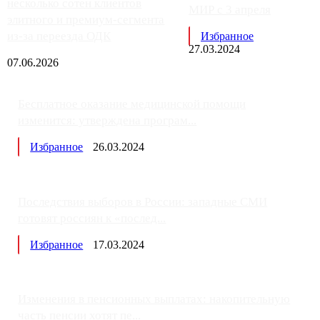
несколько сотен клиентов
МИР с 3 апреля
элитного и премиум-сегмента
из-за переезда ОДК
Избранное
27.03.2024
07.06.2026
Бесплатное оказание медицинской помощи
изменится: утверждена програм...
Избранное
26.03.2024
Последствия выборов в России: западные СМИ
готовят россиян к «послед...
Избранное
17.03.2024
Изменения в пенсионных выплатах: накопительную
часть пенсии хотят пе...