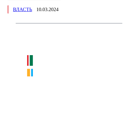
ВЛАСТЬ
10.03.2024
Немного о нас
Интернет-СМИ с фокусом на события, влияющие на бизнес