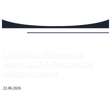
Сегодня:
Ситуация с бензином на
западе ЦКАД (Московская
область) сегодня
22.06.2026
Чем ближе к центру столицы, тем ситуация на АЗС лучше.
Однако АЗС, расположенные на приличном удалении от
Москвы, имеют более видимые проблемы. Так, некоторые
заправки на ЦКАД либо не работают полностью, либо