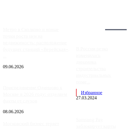
работают с ...
Загрузить больше
Главное:
Метро в Сколково и новые
точки роста цен на
недвижимость: расположение
В России резко
будущих станций «Верейская»,
изменилась
...
динамика
09.06.2026
строительства
индустриальных
поме...
Присоединение Одинцово к
Избранное
Москве в 2026 году: отделяем
27.03.2024
факты от слухов
08.06.2026
Samsung Pay
Московский бизнес теряет
заблокирует карты