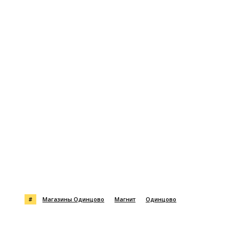
#
Магазины Одинцово
Магнит
Одинцово