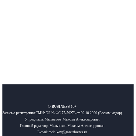
Московского региона, основанное в 2009 году. Ежедневно публикуем
новости бизнеса и новости для бизнеса.
Подписывайтесь
О нас
Реклама
Вакансии
Правила
Контакты
©
BUSINESS
16+
Запись о регистрации СМИ: ЭЛ № ФС 77-79273 от 02.10.2020 (Роскомнадзор)
Учредитель: Мельников Максим Алекасндрович
Главный редактор: Мельников Максим Алекасндрович
E-mail: melnikov@gazetabiznes.ru