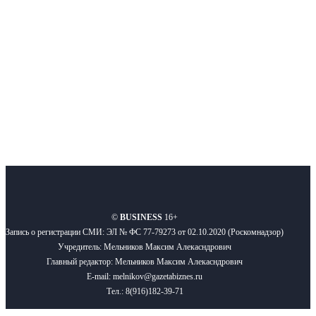
Подписывайтесь
О нас
Реклама
Вакансии
Правила
Контакты
©
BUSINESS
16+
Запись о регистрации СМИ: ЭЛ № ФС 77-79273 от 02.10.2020 (Роскомнадзор)
Учредитель: Мельников Максим Алекасндрович
Главный редактор: Мельников Максим Алекасндрович
E-mail: melnikov@gazetabiznes.ru
Тел.: 8(916)182-39-71