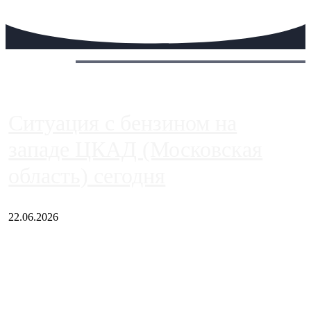
Сегодня:
Ситуация с бензином на
западе ЦКАД (Московская
область) сегодня
22.06.2026
Чем ближе к центру столицы, тем ситуация на АЗС лучше.
Однако АЗС, расположенные на приличном удалении от
Москвы, имеют более видимые проблемы. Так, некоторые
заправки на ЦКАД либо не работают полностью, либо
работают с ...