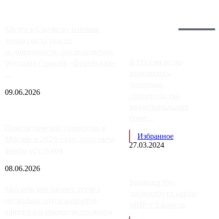
Загрузить больше
Главное:
Метро в Сколково и новые
точки роста цен на
недвижимость: расположение
В России резко
будущих станций «Верейская»,
изменилась
...
динамика
09.06.2026
строительства
индустриальных
поме...
Присоединение Одинцово к
Избранное
Москве в 2026 году: отделяем
27.03.2024
факты от слухов
08.06.2026
Samsung Pay
Московский бизнес теряет
заблокирует карты
несколько сотен клиентов
МИР с 3 апреля
элитного и премиум-сегмента