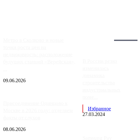
заправки на ЦКАД либо не работают полностью, либо
работают с ...
Загрузить больше
Главное:
Метро в Сколково и новые
точки роста цен на
недвижимость: расположение
В России резко
будущих станций «Верейская»,
изменилась
...
динамика
09.06.2026
строительства
индустриальных
поме...
Присоединение Одинцово к
Избранное
Москве в 2026 году: отделяем
27.03.2024
факты от слухов
08.06.2026
Samsung Pay