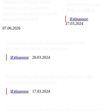
Московский бизнес теряет
заблокирует карты
несколько сотен клиентов
МИР с 3 апреля
элитного и премиум-сегмента
из-за переезда ОДК
Избранное
27.03.2024
07.06.2026
Бесплатное оказание медицинской помощи
изменится: утверждена програм...
Избранное
26.03.2024
Последствия выборов в России: западные СМИ
готовят россиян к «послед...
Избранное
17.03.2024
Изменения в пенсионных выплатах: накопительную