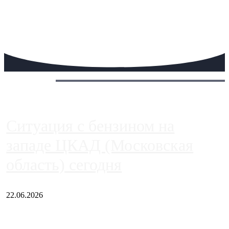
Сегодня:
Ситуация с бензином на
западе ЦКАД (Московская
область) сегодня
22.06.2026
Чем ближе к центру столицы, тем ситуация на АЗС лучше.
Однако АЗС, расположенные на приличном удалении от
Москвы, имеют более видимые проблемы. Так, некоторые