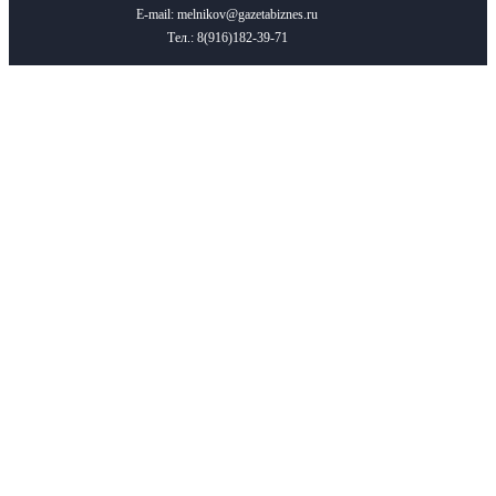
E-mail: melnikov@gazetabiznes.ru
Тел.: 8(916)182-39-71