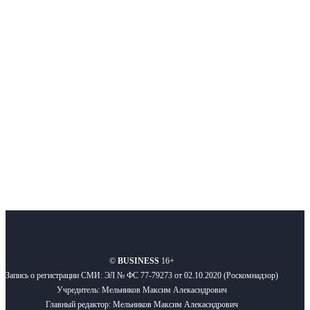
Интернет-СМИ с фокусом на события, влияющие на бизнес
Московского региона, основанное в 2009 году. Ежедневно публикуем
новости бизнеса и новости для бизнеса.
Подписывайтесь
О нас
Реклама
Вакансии
Правила
Контакты
©
BUSINESS
16+
Запись о регистрации СМИ: ЭЛ № ФС 77-79273 от 02.10.2020 (Роскомнадзор)
Учредитель: Мельников Максим Алекасндрович
Главный редактор: Мельников Максим Алекасндрович