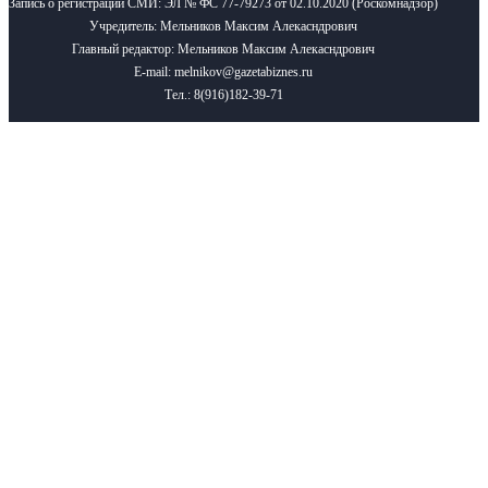
Запись о регистрации СМИ: ЭЛ № ФС 77-79273 от 02.10.2020 (Роскомнадзор)
Учредитель: Мельников Максим Алекасндрович
Главный редактор: Мельников Максим Алекасндрович
E-mail: melnikov@gazetabiznes.ru
Тел.: 8(916)182-39-71