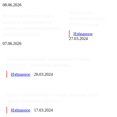
08.06.2026
Samsung Pay
Московский бизнес теряет
заблокирует карты
несколько сотен клиентов
МИР с 3 апреля
элитного и премиум-сегмента
из-за переезда ОДК
Избранное
27.03.2024
07.06.2026
Бесплатное оказание медицинской помощи
изменится: утверждена програм...
Избранное
26.03.2024
Последствия выборов в России: западные СМИ
готовят россиян к «послед...
Избранное
17.03.2024