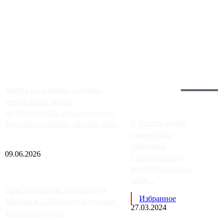
Чем ближе к центру столицы, тем ситуация на АЗС лучше.
Однако АЗС, расположенные на приличном удалении от
Москвы, имеют более видимые проблемы. Так, некоторые
заправки на ЦКАД либо не работают полностью, либо
работают с ...
Загрузить больше
Главное:
Метро в Сколково и новые
точки роста цен на
недвижимость: расположение
В России резко
будущих станций «Верейская»,
изменилась
...
динамика
09.06.2026
строительства
индустриальных
поме...
Присоединение Одинцово к
Избранное
Москве в 2026 году: отделяем
27.03.2024
факты от слухов