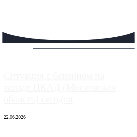
Сегодня:
Ситуация с бензином на
западе ЦКАД (Московская
область) сегодня
22.06.2026
Чем ближе к центру столицы, тем ситуация на АЗС лучше.
Однако АЗС, расположенные на приличном удалении от
Москвы, имеют более видимые проблемы. Так, некоторые