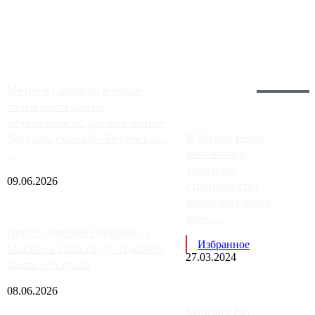
заправки на ЦКАД либо не работают полностью, либо
работают с ...
Загрузить больше
Главное:
Метро в Сколково и новые
точки роста цен на
недвижимость: расположение
В России резко
будущих станций «Верейская»,
изменилась
...
динамика
09.06.2026
строительства
индустриальных
поме...
Присоединение Одинцово к
Избранное
Москве в 2026 году: отделяем
27.03.2024
факты от слухов
08.06.2026
Samsung Pay