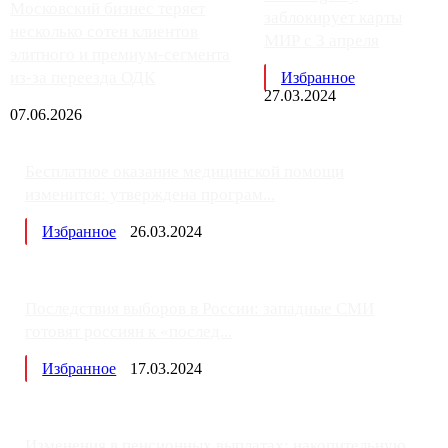
Московский бизнес теряет
заблокирует карты
несколько сотен клиентов
МИР с 3 апреля
элитного и премиум-сегмента
из-за переезда ОДК
Избранное
27.03.2024
07.06.2026
Бесплатное оказание медицинской помощи
изменится: утверждена програм...
Избранное
26.03.2024
Последствия выборов в России: западные СМИ
готовят россиян к «послед...
Избранное
17.03.2024
Изменения в пенсионных выплатах: накопительную