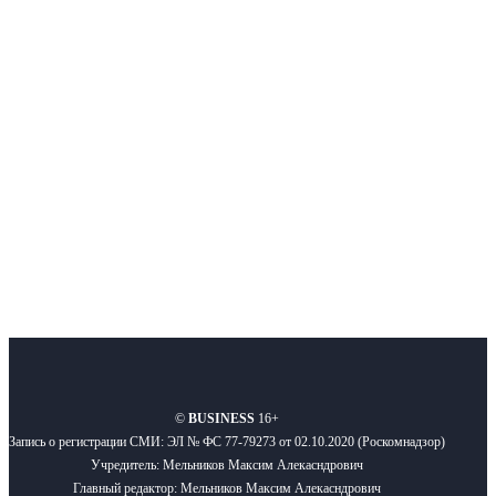
Интернет-СМИ с фокусом на события, влияющие на бизнес
Московского региона, основанное в 2009 году. Ежедневно публикуем
новости бизнеса и новости для бизнеса.
Подписывайтесь
О нас
Реклама
Вакансии
Правила
Контакты
©
BUSINESS
16+
Запись о регистрации СМИ: ЭЛ № ФС 77-79273 от 02.10.2020 (Роскомнадзор)
Учредитель: Мельников Максим Алекасндрович
Главный редактор: Мельников Максим Алекасндрович