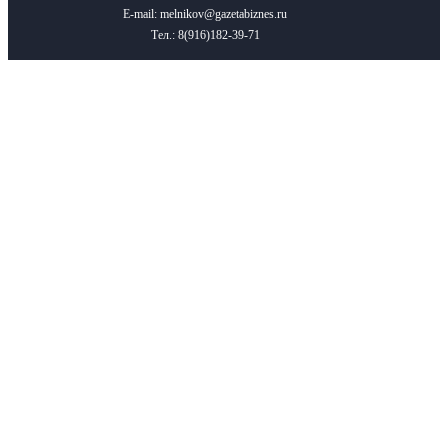
E-mail: melnikov@gazetabiznes.ru
Тел.: 8(916)182-39-71