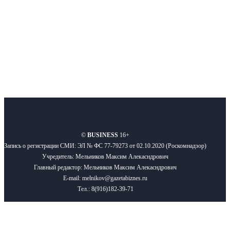
Подписывайтесь
О нас
Реклама
Вакансии
Правила
Контакты
©
BUSINESS
16+
Запись о регистрации СМИ: ЭЛ № ФС 77-79273 от 02.10.2020 (Роскомнадзор)
Учредитель: Мельников Максим Алекасндрович
Главный редактор: Мельников Максим Алекасндрович
E-mail: melnikov@gazetabiznes.ru
Тел.: 8(916)182-39-71