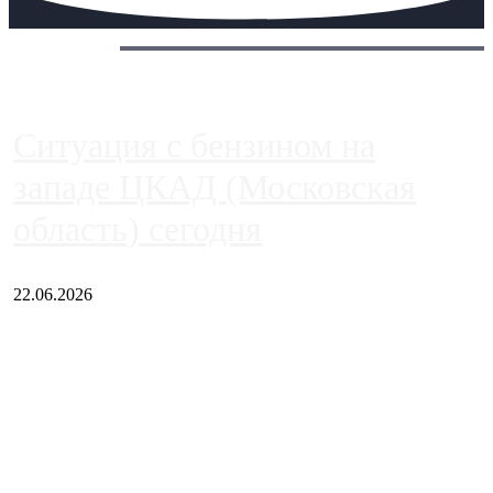
Сегодня:
Ситуация с бензином на
западе ЦКАД (Московская
область) сегодня
22.06.2026
Чем ближе к центру столицы, тем ситуация на АЗС лучше.
Однако АЗС, расположенные на приличном удалении от
Москвы, имеют более видимые проблемы. Так, некоторые
заправки на ЦКАД либо не работают полностью, либо
работают с ...
Загрузить больше