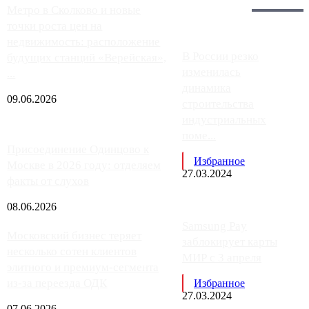
Главное:
Метро в Сколково и новые
точки роста цен на
недвижимость: расположение
В России резко
будущих станций «Верейская»,
изменилась
...
динамика
09.06.2026
строительства
индустриальных
поме...
Присоединение Одинцово к
Избранное
Москве в 2026 году: отделяем
27.03.2024
факты от слухов
08.06.2026
Samsung Pay
Московский бизнес теряет
заблокирует карты
несколько сотен клиентов
МИР с 3 апреля
элитного и премиум-сегмента
из-за переезда ОДК
Избранное
27.03.2024
07.06.2026