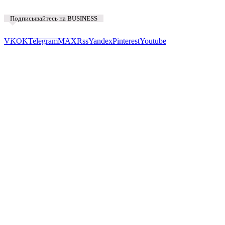
Подписывайтесь на BUSINESS
Предложить новость
VK
OK
Telegram
MAX
Rss
Yandex
Pinterest
Youtube