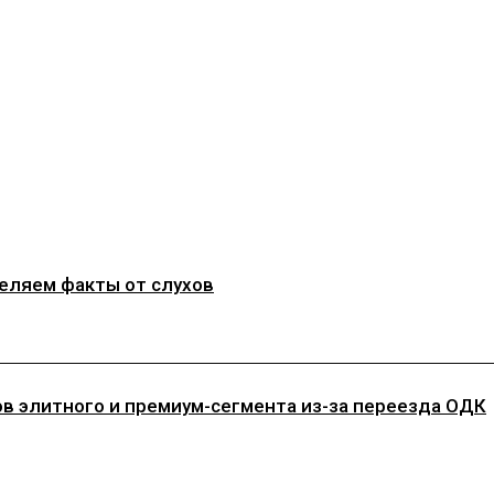
деляем факты от слухов
ов элитного и премиум-сегмента из-за переезда ОДК