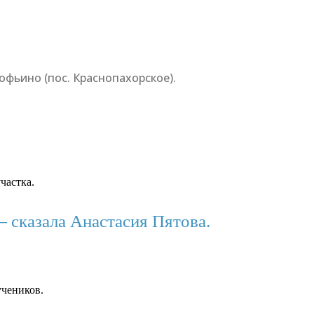
офьино (пос. Краснопахорское).
частка.
— сказала Анастасия Пятова.
учеников.