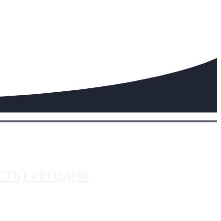
ть) сегодня
 более видимые проблемы. Так, некоторые заправки на ЦКАД