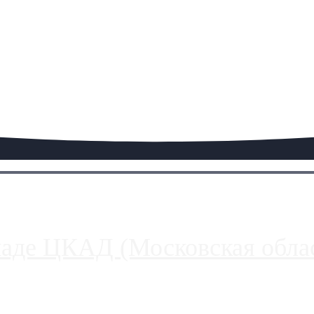
паде ЦКАД (Московская облас
ако АЗС, расположенные на приличном удалении от Москвы, имеют