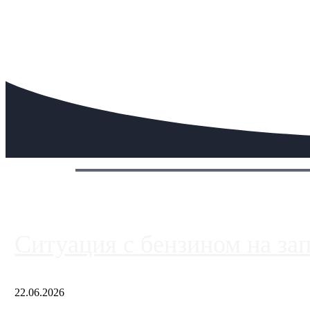
Сегодня:
Ситуация с бензином на за
22.06.2026
Чем ближе к центру столицы, тем ситуация на АЗС лучше. Одн