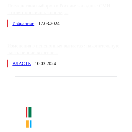
Последствия выборов в России: западные СМИ
готовят россиян к «послед...
Избранное
17.03.2024
Изменения в пенсионных выплатах: накопительную
часть пенсии хотят пе...
ВЛАСТЬ
10.03.2024