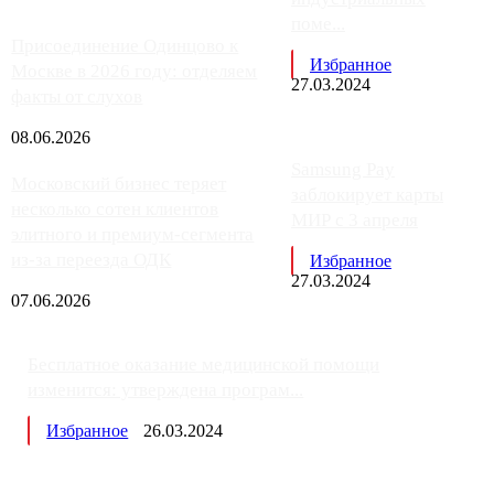
поме...
Присоединение Одинцово к
Избранное
Москве в 2026 году: отделяем
27.03.2024
факты от слухов
08.06.2026
Samsung Pay
Московский бизнес теряет
заблокирует карты
несколько сотен клиентов
МИР с 3 апреля
элитного и премиум-сегмента
из-за переезда ОДК
Избранное
27.03.2024
07.06.2026
Бесплатное оказание медицинской помощи
изменится: утверждена програм...
Избранное
26.03.2024