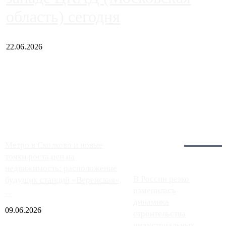
область) сегодня
22.06.2026
Чем ближе к центру столицы, тем ситуация на АЗС лучше.
Однако АЗС, расположенные на приличном удалении от
Москвы, имеют более видимые проблемы. Так, некоторые
заправки на ЦКАД либо не работают полностью, либо
работают с ...
Загрузить больше
Главное:
Метро в Сколково и новые
точки роста цен на
недвижимость: расположение
В России резко
будущих станций «Верейская»,
изменилась
...
динамика
09.06.2026
строительства
индустриальных