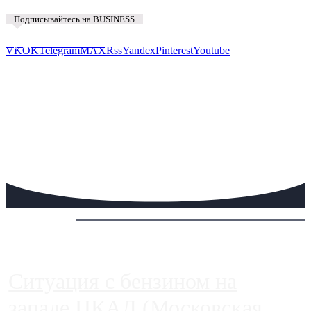
Подписывайтесь на BUSINESS
Предложить новость
VK
OK
Telegram
MAX
Rss
Yandex
Pinterest
Youtube
Сегодня:
Ситуация с бензином на
западе ЦКАД (Московская