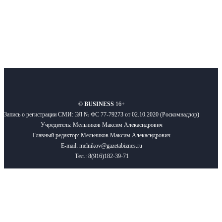
О нас
Реклама
Вакансии
Правила
Контакты
©
BUSINESS
16+
Запись о регистрации СМИ: ЭЛ № ФС 77-79273 от 02.10.2020 (Роскомнадзор)
Учредитель: Мельников Максим Алекасндрович
Главный редактор: Мельников Максим Алекасндрович
E-mail: melnikov@gazetabiznes.ru
Тел.: 8(916)182-39-71