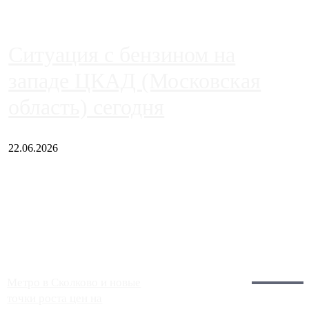
Ситуация с бензином на
западе ЦКАД (Московская
область) сегодня
22.06.2026
Чем ближе к центру столицы, тем ситуация на АЗС лучше.
Однако АЗС, расположенные на приличном удалении от
Москвы, имеют более видимые проблемы. Так, некоторые
заправки на ЦКАД либо не работают полностью, либо
работают с ...
Загрузить больше
Главное:
Метро в Сколково и новые
точки роста цен на