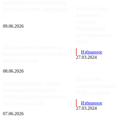
недвижимость: расположение
В России резко
будущих станций «Верейская»,
изменилась
...
динамика
09.06.2026
строительства
индустриальных
поме...
Присоединение Одинцово к
Избранное
Москве в 2026 году: отделяем
27.03.2024
факты от слухов
08.06.2026
Samsung Pay
Московский бизнес теряет
заблокирует карты
несколько сотен клиентов
МИР с 3 апреля
элитного и премиум-сегмента
из-за переезда ОДК
Избранное
27.03.2024
07.06.2026