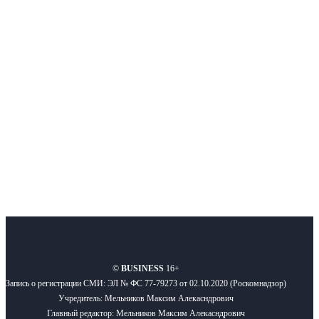
Интернет-СМИ с фокусом на события, влияющие на бизнес
Московского региона, основанное в 2009 году. Ежедневно публикуем
новости бизнеса и новости для бизнеса.
Подписывайтесь
О нас
Реклама
Вакансии
Правила
Контакты
©
BUSINESS
16+
Запись о регистрации СМИ: ЭЛ № ФС 77-79273 от 02.10.2020 (Роскомнадзор)
Учредитель: Мельников Максим Алекасндрович
Главный редактор: Мельников Максим Алекасндрович