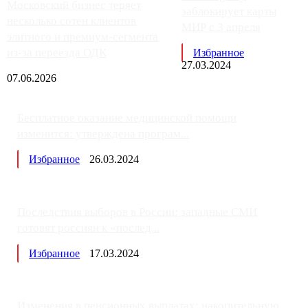
Московский бизнес теряет
заблокирует карты
несколько сотен клиентов
МИР с 3 апреля
элитного и премиум-сегмента
из-за переезда ОДК
Избранное
27.03.2024
07.06.2026
Бесплатное оказание медицинской помощи
изменится: утверждена програм...
Избранное
26.03.2024
Последствия выборов в России: западные СМИ
готовят россиян к «послед...
Избранное
17.03.2024
Изменения в пенсионных выплатах: накопительную