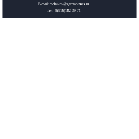
E-mail: melnikov@gazetabiznes.ru
Тел.: 8(916)182-39-71