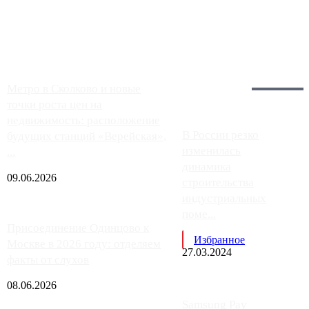
заправки на ЦКАД либо не работают полностью, либо
работают с ...
Загрузить больше
Главное:
Метро в Сколково и новые
точки роста цен на
недвижимость: расположение
В России резко
будущих станций «Верейская»,
изменилась
...
динамика
09.06.2026
строительства
индустриальных
поме...
Присоединение Одинцово к
Избранное
Москве в 2026 году: отделяем
27.03.2024
факты от слухов
08.06.2026
Samsung Pay