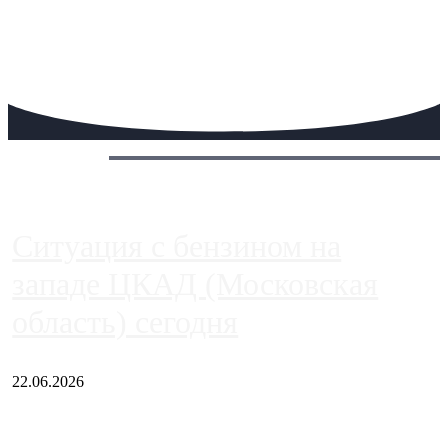
Сегодня:
Ситуация с бензином на
западе ЦКАД (Московская
область) сегодня
22.06.2026
Чем ближе к центру столицы, тем ситуация на АЗС лучше.
Однако АЗС, расположенные на приличном удалении от
Москвы, имеют более видимые проблемы. Так, некоторые