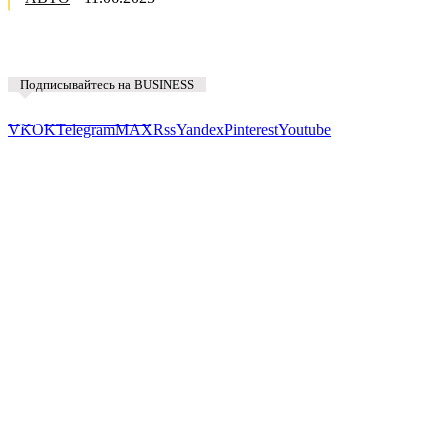
Подписывайтесь на BUSINESS
Предложить новость
VK
OK
Telegram
MAX
Rss
Yandex
Pinterest
Youtube