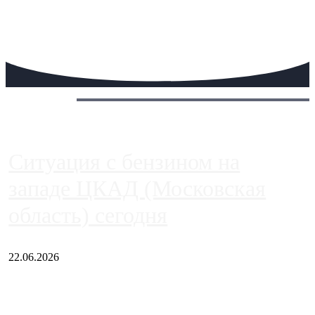
Сегодня:
Ситуация с бензином на
западе ЦКАД (Московская
область) сегодня
22.06.2026
Чем ближе к центру столицы, тем ситуация на АЗС лучше.
Однако АЗС, расположенные на приличном удалении от
Москвы, имеют более видимые проблемы. Так, некоторые