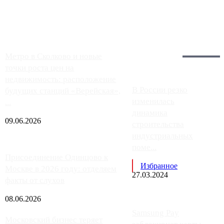
заправки на ЦКАД либо не работают полностью, либо
работают с ...
Загрузить больше
Главное:
Метро в Сколково и новые
точки роста цен на
недвижимость: расположение
В России резко
будущих станций «Верейская»,
изменилась
...
динамика
09.06.2026
строительства
индустриальных
поме...
Присоединение Одинцово к
Избранное
Москве в 2026 году: отделяем
27.03.2024
факты от слухов
08.06.2026
Samsung Pay
Московский бизнес теряет