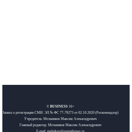
Интернет-СМИ с фокусом на события, влияющие на бизнес
Московского региона, основанное в 2009 году. Ежедневно публикуем
новости бизнеса и новости для бизнеса.
Подписывайтесь
О нас
Реклама
Вакансии
Правила
Контакты
©
BUSINESS
16+
Запись о регистрации СМИ: ЭЛ № ФС 77-79273 от 02.10.2020 (Роскомнадзор)
Учредитель: Мельников Максим Алекасндрович
Главный редактор: Мельников Максим Алекасндрович
E-mail: melnikov@gazetabiznes.ru