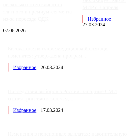
заблокирует карты
несколько сотен клиентов
МИР с 3 апреля
элитного и премиум-сегмента
из-за переезда ОДК
Избранное
27.03.2024
07.06.2026
Бесплатное оказание медицинской помощи
изменится: утверждена програм...
Избранное
26.03.2024
Последствия выборов в России: западные СМИ
готовят россиян к «послед...
Избранное
17.03.2024
Изменения в пенсионных выплатах: накопительную