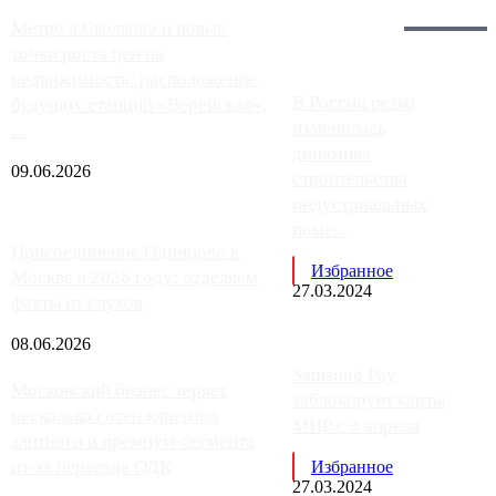
Загрузить больше
Главное:
Метро в Сколково и новые
точки роста цен на
недвижимость: расположение
В России резко
будущих станций «Верейская»,
изменилась
...
динамика
09.06.2026
строительства
индустриальных
поме...
Присоединение Одинцово к
Избранное
Москве в 2026 году: отделяем
27.03.2024
факты от слухов
08.06.2026
Samsung Pay
Московский бизнес теряет
заблокирует карты
несколько сотен клиентов
МИР с 3 апреля
элитного и премиум-сегмента
из-за переезда ОДК
Избранное
27.03.2024