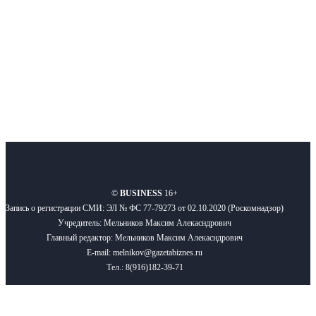
Подписывайтесь
О нас
Реклама
Вакансии
Правила
Контакты
©
BUSINESS
16+
Запись о регистрации СМИ: ЭЛ № ФС 77-79273 от 02.10.2020 (Роскомнадзор)
Учредитель: Мельников Максим Алекасндрович
Главный редактор: Мельников Максим Алекасндрович
E-mail: melnikov@gazetabiznes.ru
Тел.: 8(916)182-39-71