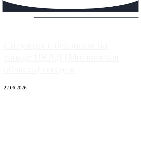
Сегодня:
Ситуация с бензином на
западе ЦКАД (Московская
область) сегодня
22.06.2026
Чем ближе к центру столицы, тем ситуация на АЗС лучше.
Однако АЗС, расположенные на приличном удалении от
Москвы, имеют более видимые проблемы. Так, некоторые
заправки на ЦКАД либо не работают полностью, либо
работают с ...