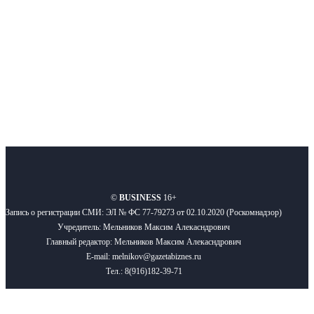
Подписывайтесь
О нас
Реклама
Вакансии
Правила
Контакты
©
BUSINESS
16+
Запись о регистрации СМИ: ЭЛ № ФС 77-79273 от 02.10.2020 (Роскомнадзор)
Учредитель: Мельников Максим Алекасндрович
Главный редактор: Мельников Максим Алекасндрович
E-mail: melnikov@gazetabiznes.ru
Тел.: 8(916)182-39-71