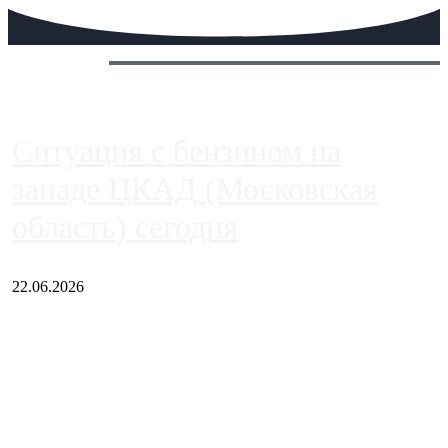
Сегодня:
Ситуация с бензином на
западе ЦКАД (Московская
область) сегодня
22.06.2026
Чем ближе к центру столицы, тем ситуация на АЗС лучше.
Однако АЗС, расположенные на приличном удалении от
Москвы, имеют более видимые проблемы. Так, некоторые
заправки на ЦКАД либо не работают полностью, либо
работают с ...