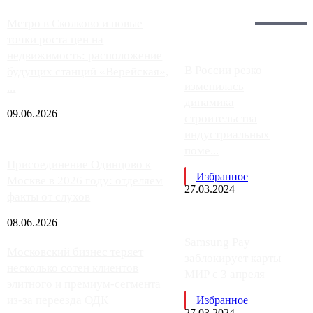
Загрузить больше
Главное:
Метро в Сколково и новые
точки роста цен на
недвижимость: расположение
В России резко
будущих станций «Верейская»,
изменилась
...
динамика
09.06.2026
строительства
индустриальных
поме...
Присоединение Одинцово к
Избранное
Москве в 2026 году: отделяем
27.03.2024
факты от слухов
08.06.2026
Samsung Pay
Московский бизнес теряет
заблокирует карты
несколько сотен клиентов
МИР с 3 апреля
элитного и премиум-сегмента
из-за переезда ОДК
Избранное
27.03.2024