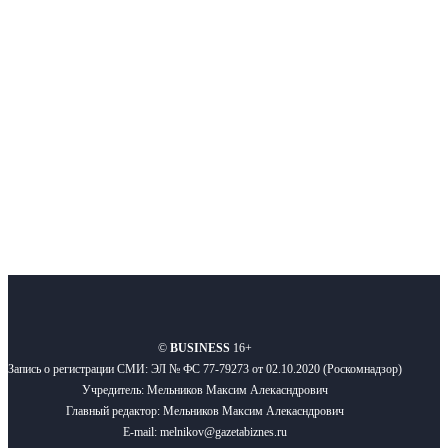
Московского региона, основанное в 2009 году. Ежедневно публикуем
новости бизнеса и новости для бизнеса.
Подписывайтесь
О нас
Реклама
Вакансии
Правила
Контакты
©
BUSINESS
16+
Запись о регистрации СМИ: ЭЛ № ФС 77-79273 от 02.10.2020 (Роскомнадзор)
Учредитель: Мельников Максим Алекасндрович
Главный редактор: Мельников Максим Алекасндрович
E-mail: melnikov@gazetabiznes.ru