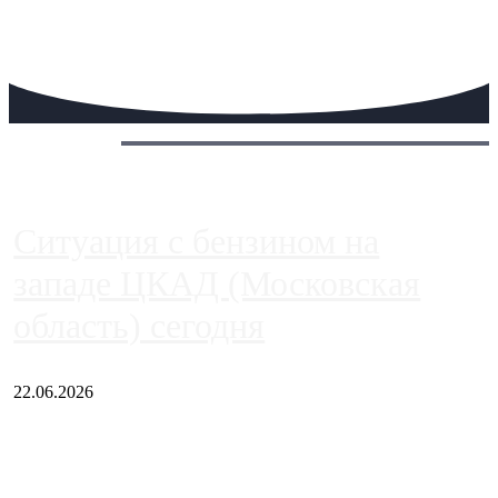
Сегодня:
Ситуация с бензином на
западе ЦКАД (Московская
область) сегодня
22.06.2026
Чем ближе к центру столицы, тем ситуация на АЗС лучше.
Однако АЗС, расположенные на приличном удалении от
Москвы, имеют более видимые проблемы. Так, некоторые
заправки на ЦКАД либо не работают полностью, либо