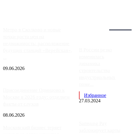
работают с ...
Загрузить больше
Главное:
Метро в Сколково и новые
точки роста цен на
недвижимость: расположение
В России резко
будущих станций «Верейская»,
изменилась
...
динамика
09.06.2026
строительства
индустриальных
поме...
Присоединение Одинцово к
Избранное
Москве в 2026 году: отделяем
27.03.2024
факты от слухов
08.06.2026
Samsung Pay
Московский бизнес теряет
заблокирует карты