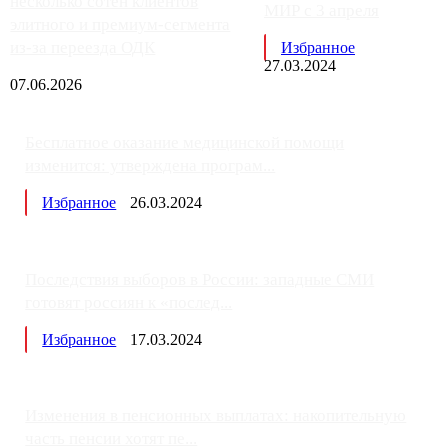
несколько сотен клиентов
МИР с 3 апреля
элитного и премиум-сегмента
из-за переезда ОДК
Избранное
27.03.2024
07.06.2026
Бесплатное оказание медицинской помощи
изменится: утверждена програм...
Избранное
26.03.2024
Последствия выборов в России: западные СМИ
готовят россиян к «послед...
Избранное
17.03.2024
Изменения в пенсионных выплатах: накопительную
часть пенсии хотят пе...