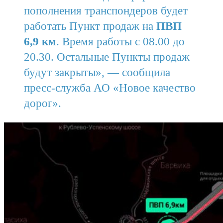
пополнения транспондеров будет
работать Пункт продаж на
ПВП
6,9 км
. Время работы с 08.00 до
20.30. Остальные Пункты продаж
будут закрыты», — сообщила
пресс-служба АО «Новое качество
дорог».