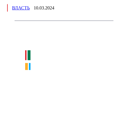
ВЛАСТЬ
10.03.2024
Немного о нас
Интернет-СМИ с фокусом на события, влияющие на бизнес