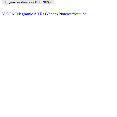
Подписывайтесь на BUSINESS
Предложить новость
VK
OK
Telegram
MAX
Rss
Yandex
Pinterest
Youtube