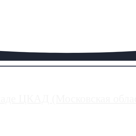
паде ЦКАД (Московская облас
ако АЗС, расположенные на приличном удалении от Москвы, имеют