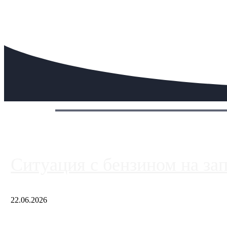
Сегодня:
Ситуация с бензином на за
22.06.2026
Чем ближе к центру столицы, тем ситуация на АЗС лучше. Одн
либо не работают полностью, либо работают с ...