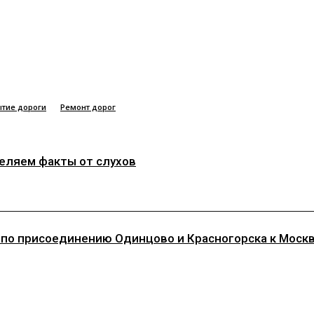
тие дороги
Ремонт дорог
деляем факты от слухов
 по присоединению Одинцово и Красногорска к Моск