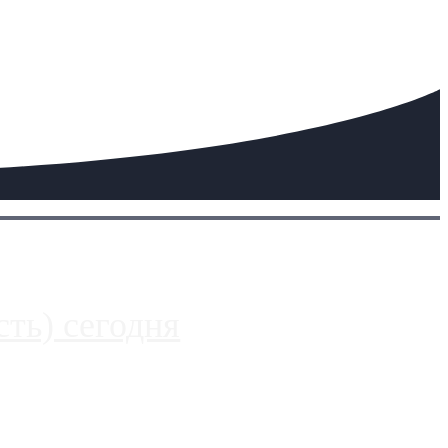
ть) сегодня
 более видимые проблемы. Так, некоторые заправки на ЦКАД