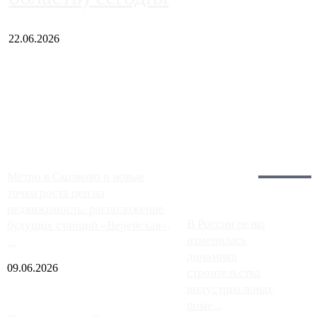
22.06.2026
Чем ближе к центру столицы, тем ситуация на АЗС лучше.
Однако АЗС, расположенные на приличном удалении от
Москвы, имеют более видимые проблемы. Так, некоторые
заправки на ЦКАД либо не работают полностью, либо
работают с ...
Загрузить больше
Главное:
Метро в Сколково и новые
точки роста цен на
недвижимость: расположение
В России резко
будущих станций «Верейская»,
изменилась
...
динамика
09.06.2026
строительства
индустриальных
поме...