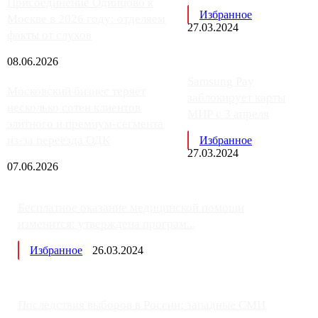
Присоединение Одинцово к
Избранное
Москве в 2026 году: отделяем
27.03.2024
факты от слухов
08.06.2026
Samsung Pay
Московский бизнес теряет
заблокирует карты
несколько сотен клиентов
МИР с 3 апреля
элитного и премиум-сегмента
из-за переезда ОДК
Избранное
27.03.2024
07.06.2026
Бесплатное оказание медицинской помощи
изменится: утверждена програм...
Избранное
26.03.2024
Последствия выборов в России: западные СМИ