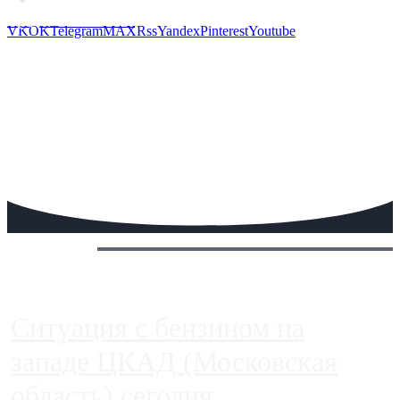
Предложить новость
VK
OK
Telegram
MAX
Rss
Yandex
Pinterest
Youtube
Сегодня:
Ситуация с бензином на
западе ЦКАД (Московская
область) сегодня