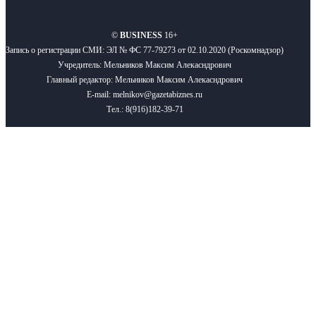
О нас
Реклама
Вакансии
Правила
Контакты
©
BUSINESS
16+
Запись о регистрации СМИ: ЭЛ № ФС 77-79273 от 02.10.2020 (Роскомнадзор)
Учредитель: Мельников Максим Алекасндрович
Главный редактор: Мельников Максим Алекасндрович
E-mail: melnikov@gazetabiznes.ru
Тел.: 8(916)182-39-71