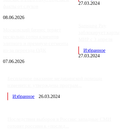
27.03.2024
факты от слухов
08.06.2026
Samsung Pay
Московский бизнес теряет
заблокирует карты
несколько сотен клиентов
МИР с 3 апреля
элитного и премиум-сегмента
из-за переезда ОДК
Избранное
27.03.2024
07.06.2026
Бесплатное оказание медицинской помощи
изменится: утверждена програм...
Избранное
26.03.2024
Последствия выборов в России: западные СМИ
готовят россиян к «послед...