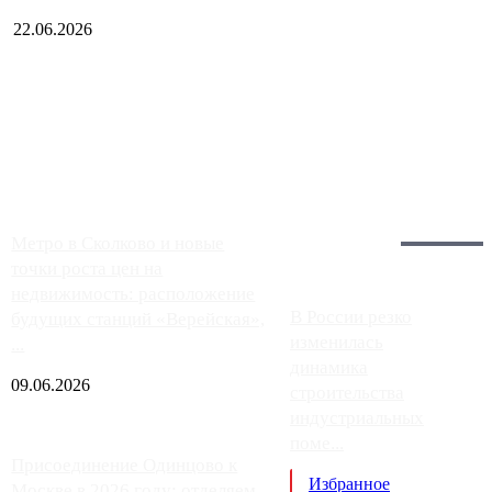
22.06.2026
Чем ближе к центру столицы, тем ситуация на АЗС лучше.
Однако АЗС, расположенные на приличном удалении от
Москвы, имеют более видимые проблемы. Так, некоторые
заправки на ЦКАД либо не работают полностью, либо
работают с ...
Загрузить больше
Главное:
Метро в Сколково и новые
точки роста цен на
недвижимость: расположение
В России резко
будущих станций «Верейская»,
изменилась
...
динамика
09.06.2026
строительства
индустриальных
поме...
Присоединение Одинцово к
Избранное
Москве в 2026 году: отделяем