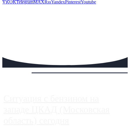
VK
OK
Telegram
MAX
Rss
Yandex
Pinterest
Youtube
Сегодня:
Ситуация с бензином на
западе ЦКАД (Московская
область) сегодня