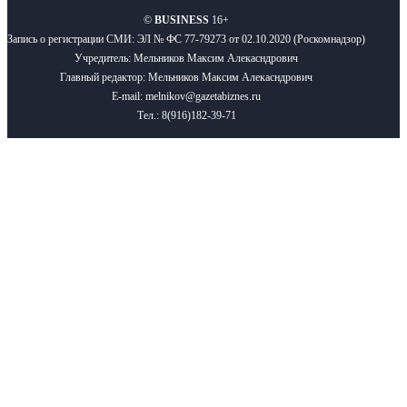
©
BUSINESS
16+
Запись о регистрации СМИ: ЭЛ № ФС 77-79273 от 02.10.2020 (Роскомнадзор)
Учредитель: Мельников Максим Алекасндрович
Главный редактор: Мельников Максим Алекасндрович
E-mail: melnikov@gazetabiznes.ru
Тел.: 8(916)182-39-71