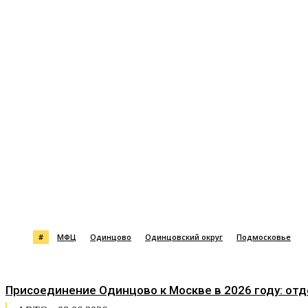
Поделиться
#
МФЦ
Одинцово
Одинцовский округ
Подмосковье
Присоединение Одинцово к Москве в 2026 году: от