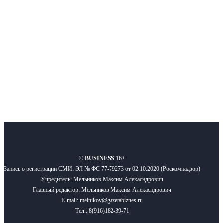
новости бизнеса и новости для бизнеса.
Подписывайтесь
О нас
Реклама
Вакансии
Правила
Контакты
©
BUSINESS
16+
Запись о регистрации СМИ: ЭЛ № ФС 77-79273 от 02.10.2020 (Роскомнадзор)
Учредитель: Мельников Максим Алекасндрович
Главный редактор: Мельников Максим Алекасндрович
E-mail: melnikov@gazetabiznes.ru
Тел.: 8(916)182-39-71