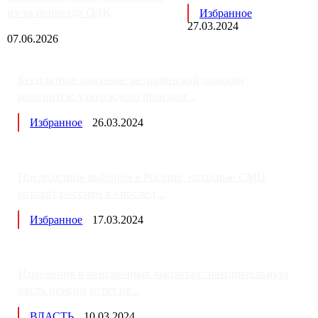
из-за переезда ОДК
Избранное
27.03.2024
07.06.2026
Бесплатное оказание медицинской помощи
изменится: утверждена програм...
Избранное
26.03.2024
Последствия выборов в России: западные СМИ
готовят россиян к «послед...
Избранное
17.03.2024
Изменения в пенсионных выплатах: накопительную
часть пенсии хотят пе...
ВЛАСТЬ
10.03.2024