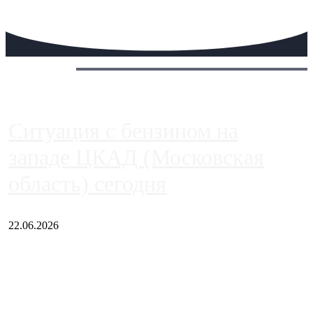
Сегодня:
Ситуация с бензином на
западе ЦКАД (Московская
область) сегодня
22.06.2026
Чем ближе к центру столицы, тем ситуация на АЗС лучше.
Однако АЗС, расположенные на приличном удалении от
Москвы, имеют более видимые проблемы. Так, некоторые
заправки на ЦКАД либо не работают полностью, либо
работают с ...