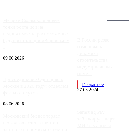
Загрузить больше
Главное:
Метро в Сколково и новые
точки роста цен на
недвижимость: расположение
В России резко
будущих станций «Верейская»,
изменилась
...
динамика
09.06.2026
строительства
индустриальных
поме...
Присоединение Одинцово к
Избранное
Москве в 2026 году: отделяем
27.03.2024
факты от слухов
08.06.2026
Samsung Pay
Московский бизнес теряет
заблокирует карты
несколько сотен клиентов
МИР с 3 апреля
элитного и премиум-сегмента