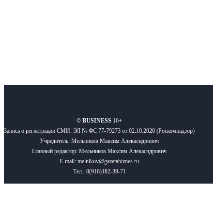
Подписывайтесь
О нас
Реклама
Вакансии
Правила
Контакты
©
BUSINESS
16+
Запись о регистрации СМИ: ЭЛ № ФС 77-79273 от 02.10.2020 (Роскомнадзор)
Учредитель: Мельников Максим Алекасндрович
Главный редактор: Мельников Максим Алекасндрович
E-mail: melnikov@gazetabiznes.ru
Тел.: 8(916)182-39-71