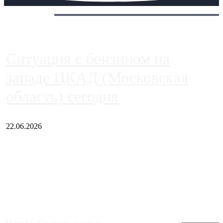
Сегодня:
Ситуация с бензином на
западе ЦКАД (Московская
область) сегодня
22.06.2026
Чем ближе к центру столицы, тем ситуация на АЗС лучше.
Однако АЗС, расположенные на приличном удалении от
Москвы, имеют более видимые проблемы. Так, некоторые
заправки на ЦКАД либо не работают полностью, либо
работают с ...
Загрузить больше