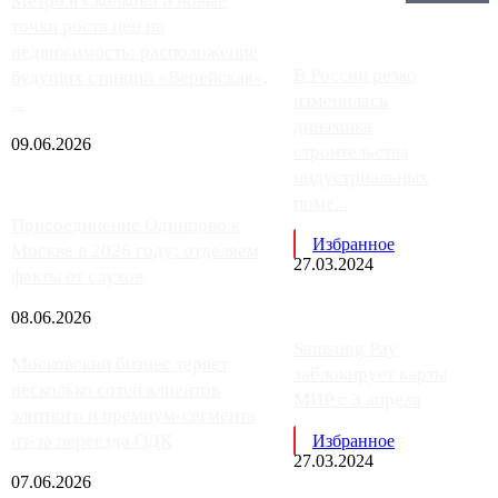
Главное:
Метро в Сколково и новые
точки роста цен на
недвижимость: расположение
В России резко
будущих станций «Верейская»,
изменилась
...
динамика
09.06.2026
строительства
индустриальных
поме...
Присоединение Одинцово к
Избранное
Москве в 2026 году: отделяем
27.03.2024
факты от слухов
08.06.2026
Samsung Pay
Московский бизнес теряет
заблокирует карты
несколько сотен клиентов
МИР с 3 апреля
элитного и премиум-сегмента
из-за переезда ОДК
Избранное
27.03.2024
07.06.2026