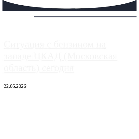
Сегодня:
Ситуация с бензином на
западе ЦКАД (Московская
область) сегодня
22.06.2026
Чем ближе к центру столицы, тем ситуация на АЗС лучше.
Однако АЗС, расположенные на приличном удалении от
Москвы, имеют более видимые проблемы. Так, некоторые
заправки на ЦКАД либо не работают полностью, либо
работают с ...