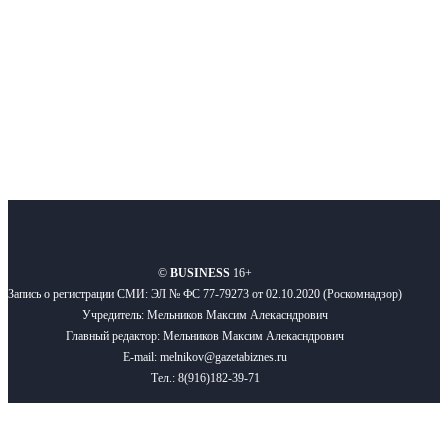
Подписывайтесь
О нас
Реклама
Вакансии
Правила
Контакты
©
BUSINESS
16+
Запись о регистрации СМИ: ЭЛ № ФС 77-79273 от 02.10.2020 (Роскомнадзор)
Учредитель: Мельников Максим Алекасндрович
Главный редактор: Мельников Максим Алекасндрович
E-mail: melnikov@gazetabiznes.ru
Тел.: 8(916)182-39-71