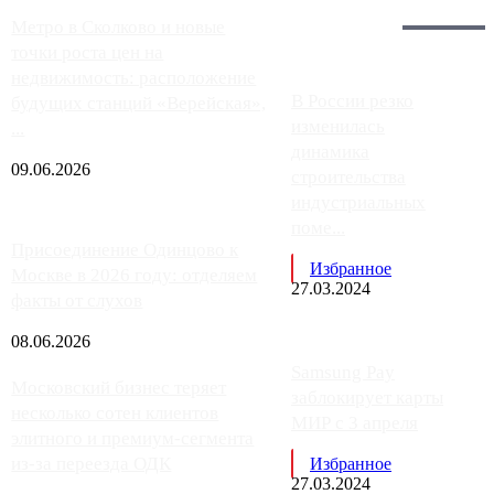
Загрузить больше
Главное:
Метро в Сколково и новые
точки роста цен на
недвижимость: расположение
В России резко
будущих станций «Верейская»,
изменилась
...
динамика
09.06.2026
строительства
индустриальных
поме...
Присоединение Одинцово к
Избранное
Москве в 2026 году: отделяем
27.03.2024
факты от слухов
08.06.2026
Samsung Pay
Московский бизнес теряет
заблокирует карты
несколько сотен клиентов
МИР с 3 апреля
элитного и премиум-сегмента
из-за переезда ОДК
Избранное
27.03.2024