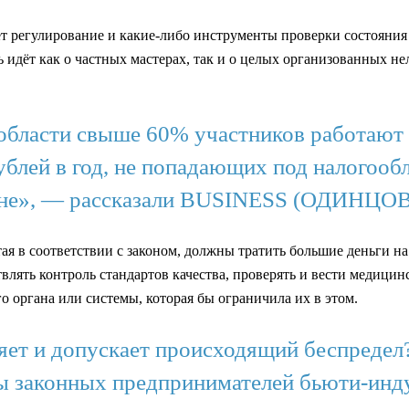
 регулирование и какие-либо инструменты проверки состояния и
чь идёт как о частных мастерах, так и о целых организованных н
бласти свыше 60% участников работают н
ублей в год, не попадающих под налогообл
гионе», — рассказали BUSINESS (ОДИНЦО
отая в соответствии с законом, должны тратить большие деньги 
влять контроль стандартов качества, проверять и вести медицин
го органа или системы, которая бы ограничила их в этом.
яет и допускает происходящий беспредел
ы законных предпринимателей бьюти-инду