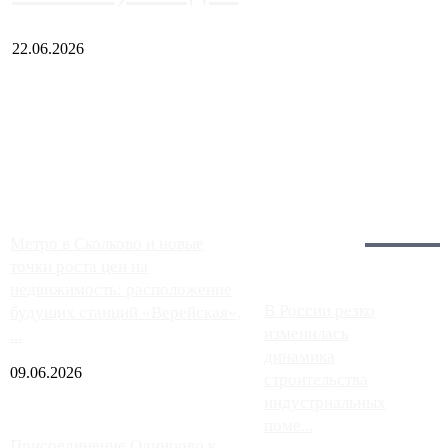
22.06.2026
Чем ближе к центру столицы, тем ситуация на АЗС лучше.
Однако АЗС, расположенные на приличном удалении от
Москвы, имеют более видимые проблемы. Так, некоторые
заправки на ЦКАД либо не работают полностью, либо
работают с ...
Загрузить больше
Главное:
Метро в Сколково и новые
точки роста цен на
недвижимость: расположение
В России резко
будущих станций «Верейская»,
изменилась
...
динамика
09.06.2026
строительства
индустриальных
поме...
Присоединение Одинцово к