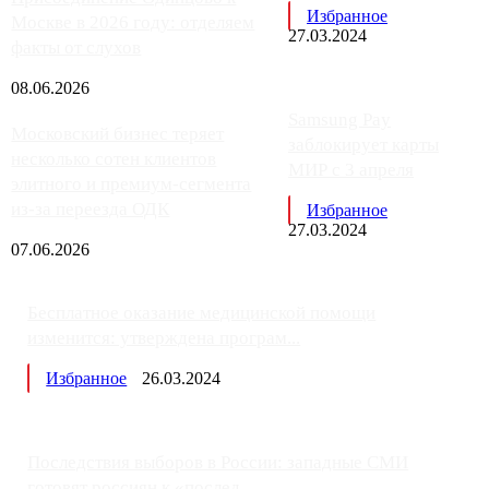
Избранное
Москве в 2026 году: отделяем
27.03.2024
факты от слухов
08.06.2026
Samsung Pay
Московский бизнес теряет
заблокирует карты
несколько сотен клиентов
МИР с 3 апреля
элитного и премиум-сегмента
из-за переезда ОДК
Избранное
27.03.2024
07.06.2026
Бесплатное оказание медицинской помощи
изменится: утверждена програм...
Избранное
26.03.2024
Последствия выборов в России: западные СМИ
готовят россиян к «послед...