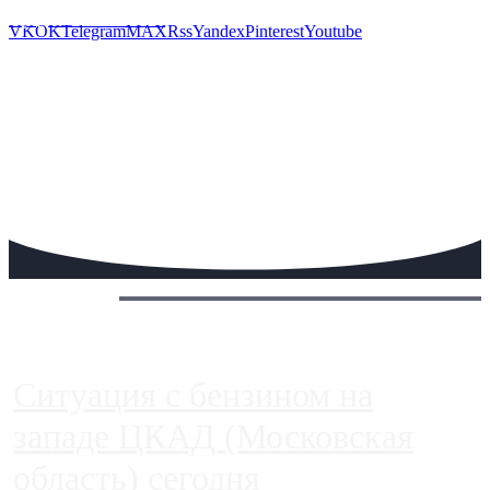
Предложить новость
VK
OK
Telegram
MAX
Rss
Yandex
Pinterest
Youtube
Сегодня:
Ситуация с бензином на
западе ЦКАД (Московская
область) сегодня