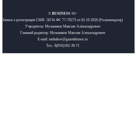
©
BUSINESS
16+
Запись о регистрации СМИ: ЭЛ № ФС 77-79273 от 02.10.2020 (Роскомнадзор)
Учредитель: Мельников Максим Алекасндрович
Главный редактор: Мельников Максим Алекасндрович
E-mail: melnikov@gazetabiznes.ru
Тел.: 8(916)182-39-71