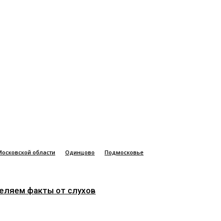
Московской области
Одинцово
Подмосковье
деляем факты от слухов