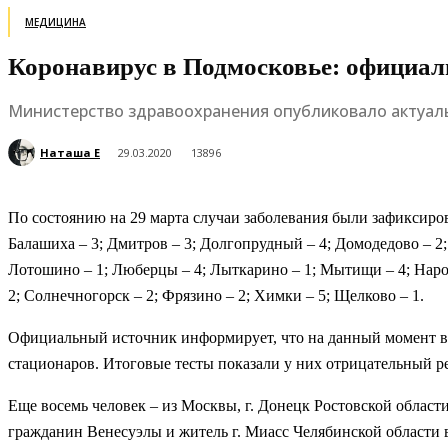
МЕДИЦИНА
Коронавирус в Подмосковье: официал
Министерство здравоохранения опубликовало актуа
Наташа Е
29.03.2020
13896
По состоянию на 29 марта случаи заболевания были зафиксиро
Балашиха – 3; Дмитров – 3; Долгопрудный – 4; Домодедово – 2; 
Лотошино – 1; Люберцы – 4; Лыткарино – 1; Мытищи – 4; Нар
2; Солнечногорск – 2; Фрязино – 2; Химки – 5; Щелково – 1.
Официальный источник информирует, что на данный момент в
стационаров. Итоговые тесты показали у них отрицательный рез
Еще восемь человек – из Москвы, г. Донецк Ростовской област
гражданин Венесуэлы и житель г. Миасс Челябинской области