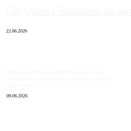
Ситуация с бензином на за
22.06.2026
Чем ближе к центру столицы, тем ситуация на АЗС лучше. Одн
либо не работают полностью, либо работают с ...
Метро в Сколково и новые точки роста цен на
недвижимость: расположение будущих станций
«Верейская», ...
09.06.2026