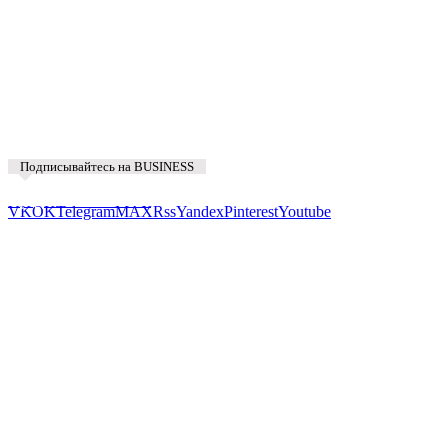
Поделиться
Подписывайтесь на BUSINESS
Предложить новость
VK
OK
Telegram
MAX
Rss
Yandex
Pinterest
Youtube