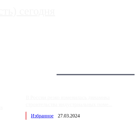
ть) сегодня
 более видимые проблемы. Так, некоторые заправки на ЦКАД
Загрузить больше
Главное:
В России резко изменилась динамика
строительства индустриальных поме...
ов
Избранное
27.03.2024