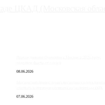
паде ЦКАД (Московская облас
ако АЗС, расположенные на приличном удалении от Москвы, имеют
Присоединение Одинцово к Москве в 2026 году:
отделяем факты от слухов
08.06.2026
Московский бизнес теряет несколько сотен клиент
элитного и премиум-сегмента из-за переезда ОДК
07.06.2026