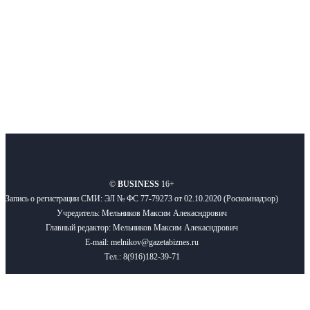
Подписывайтесь
О нас
Реклама
Вакансии
Правила
Контакты
©
BUSINESS
16+
Запись о регистрации СМИ: ЭЛ № ФС 77-79273 от 02.10.2020 (Роскомнадзор)
Учредитель: Мельников Максим Алекасндрович
Главный редактор: Мельников Максим Алекасндрович
E-mail: melnikov@gazetabiznes.ru
Тел.: 8(916)182-39-71