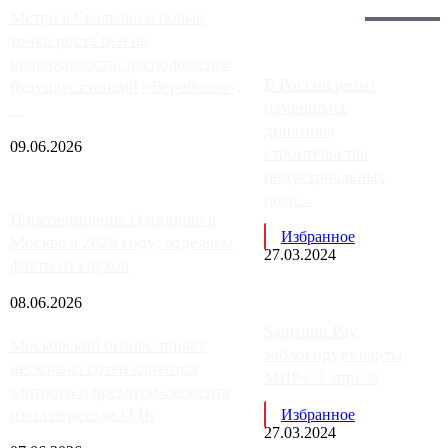
Главное:
Метро в Сколково и новые
точки роста цен на
недвижимость: расположение
В России резко
будущих станций «Верейская»,
изменилась
...
динамика
09.06.2026
строительства
индустриальных
поме...
Присоединение Одинцово к
Избранное
Москве в 2026 году: отделяем
27.03.2024
факты от слухов
08.06.2026
Samsung Pay
Московский бизнес теряет
заблокирует карты
несколько сотен клиентов
МИР с 3 апреля
элитного и премиум-сегмента
из-за переезда ОДК
Избранное
27.03.2024