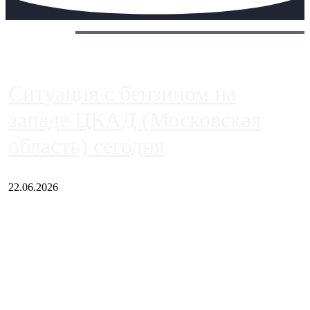
Сегодня:
Ситуация с бензином на
западе ЦКАД (Московская
область) сегодня
22.06.2026
Чем ближе к центру столицы, тем ситуация на АЗС лучше.
Однако АЗС, расположенные на приличном удалении от
Москвы, имеют более видимые проблемы. Так, некоторые
заправки на ЦКАД либо не работают полностью, либо
работают с ...
Загрузить больше