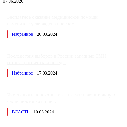
07.06.2026
Бесплатное оказание медицинской помощи
изменится: утверждена програм...
Избранное
26.03.2024
Последствия выборов в России: западные СМИ
готовят россиян к «послед...
Избранное
17.03.2024
Изменения в пенсионных выплатах: накопительную
часть пенсии хотят пе...
ВЛАСТЬ
10.03.2024