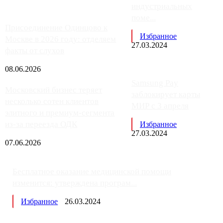
индустриальных
поме...
Присоединение Одинцово к
Избранное
Москве в 2026 году: отделяем
27.03.2024
факты от слухов
08.06.2026
Samsung Pay
Московский бизнес теряет
заблокирует карты
несколько сотен клиентов
МИР с 3 апреля
элитного и премиум-сегмента
из-за переезда ОДК
Избранное
27.03.2024
07.06.2026
Бесплатное оказание медицинской помощи
изменится: утверждена програм...
Избранное
26.03.2024