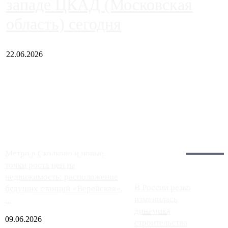
западе ЦКАД (Московская
область) сегодня
22.06.2026
Чем ближе к центру столицы, тем ситуация на АЗС лучше.
Однако АЗС, расположенные на приличном удалении от
Москвы, имеют более видимые проблемы. Так, некоторые
заправки на ЦКАД либо не работают полностью, либо
работают с ...
Загрузить больше
Главное:
Метро в Сколково и новые
точки роста цен на
недвижимость: расположение
В России резко
будущих станций «Верейская»,
изменилась
...
динамика
09.06.2026
строительства