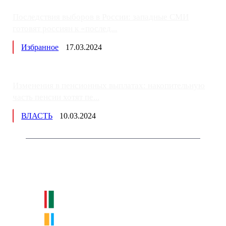
Последствия выборов в России: западные СМИ
готовят россиян к «послед...
Избранное
17.03.2024
Изменения в пенсионных выплатах: накопительную
часть пенсии хотят пе...
ВЛАСТЬ
10.03.2024