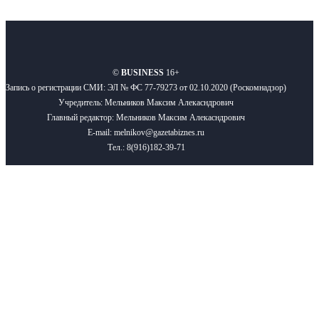
О нас
Реклама
Вакансии
Правила
Контакты
©
BUSINESS
16+
Запись о регистрации СМИ: ЭЛ № ФС 77-79273 от 02.10.2020 (Роскомнадзор)
Учредитель: Мельников Максим Алекасндрович
Главный редактор: Мельников Максим Алекасндрович
E-mail: melnikov@gazetabiznes.ru
Тел.: 8(916)182-39-71