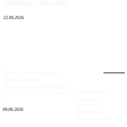
область) сегодня
22.06.2026
Чем ближе к центру столицы, тем ситуация на АЗС лучше.
Однако АЗС, расположенные на приличном удалении от
Москвы, имеют более видимые проблемы. Так, некоторые
заправки на ЦКАД либо не работают полностью, либо
работают с ...
Загрузить больше
Главное:
Метро в Сколково и новые
точки роста цен на
недвижимость: расположение
В России резко
будущих станций «Верейская»,
изменилась
...
динамика
09.06.2026
строительства
индустриальных
поме...