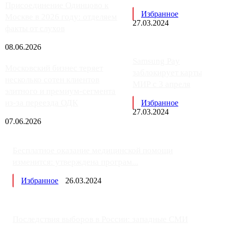
Присоединение Одинцово к
Избранное
Москве в 2026 году: отделяем
27.03.2024
факты от слухов
08.06.2026
Samsung Pay
Московский бизнес теряет
заблокирует карты
несколько сотен клиентов
МИР с 3 апреля
элитного и премиум-сегмента
из-за переезда ОДК
Избранное
27.03.2024
07.06.2026
Бесплатное оказание медицинской помощи
изменится: утверждена програм...
Избранное
26.03.2024
Последствия выборов в России: западные СМИ