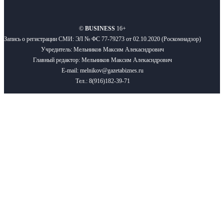
О нас
Реклама
Вакансии
Правила
Контакты
©
BUSINESS
16+
Запись о регистрации СМИ: ЭЛ № ФС 77-79273 от 02.10.2020 (Роскомнадзор)
Учредитель: Мельников Максим Алекасндрович
Главный редактор: Мельников Максим Алекасндрович
E-mail: melnikov@gazetabiznes.ru
Тел.: 8(916)182-39-71