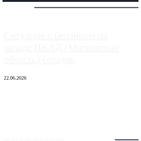
Сегодня:
Ситуация с бензином на
западе ЦКАД (Московская
область) сегодня
22.06.2026
Чем ближе к центру столицы, тем ситуация на АЗС лучше.
Однако АЗС, расположенные на приличном удалении от
Москвы, имеют более видимые проблемы. Так, некоторые
заправки на ЦКАД либо не работают полностью, либо
работают с ...
Загрузить больше
Главное:
Метро в Сколково и новые