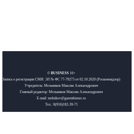
Подписывайтесь
О нас
Реклама
Вакансии
Правила
Контакты
©
BUSINESS
16+
Запись о регистрации СМИ: ЭЛ № ФС 77-79273 от 02.10.2020 (Роскомнадзор)
Учредитель: Мельников Максим Алекасндрович
Главный редактор: Мельников Максим Алекасндрович
E-mail: melnikov@gazetabiznes.ru
Тел.: 8(916)182-39-71