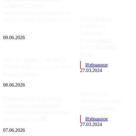
точки роста цен на
недвижимость: расположение
В России резко
будущих станций «Верейская»,
изменилась
...
динамика
09.06.2026
строительства
индустриальных
поме...
Присоединение Одинцово к
Избранное
Москве в 2026 году: отделяем
27.03.2024
факты от слухов
08.06.2026
Samsung Pay
Московский бизнес теряет
заблокирует карты
несколько сотен клиентов
МИР с 3 апреля
элитного и премиум-сегмента
из-за переезда ОДК
Избранное
27.03.2024
07.06.2026