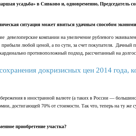
ршая усадьба» в Сивково и, одновременно, Председатель со
ческая ситуация может явиться удачным способом экономии
ие девелоперские компании на увеличение рублевого эквивалент
прибыли любой ценой, а по сути, за счет покупателя. Дачный п
 кардинально противоположный подход, рассчитанный на долгос
охранения докризисных цен 2014 года, ко
и сбережения в иностранной валюте (а таких в России — больши
ии, достигающей 70% от стоимости. Так что, теперь на ту же с
менное приобретение участка?