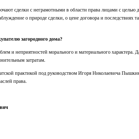
ключают сделки с неграмотными в области права лицами с целью 
аблуждение о природе сделки, о цене договора и последствиях т
купателю загородного дома?
облем и неприятностей морального и материального характера. 
нительным затратам.
окатской практикой под руководством Игоря Николаевича Пышкин
аслей права.
евич