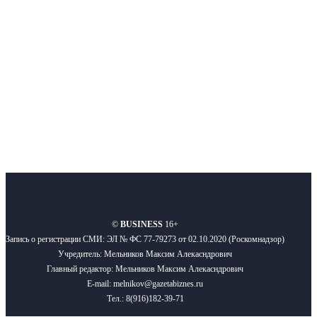
новости бизнеса и новости для бизнеса.
Подписывайтесь
О нас
Реклама
Вакансии
Правила
Контакты
©
BUSINESS
16+
Запись о регистрации СМИ: ЭЛ № ФС 77-79273 от 02.10.2020 (Роскомнадзор)
Учредитель: Мельников Максим Алекасндрович
Главный редактор: Мельников Максим Алекасндрович
E-mail: melnikov@gazetabiznes.ru
Тел.: 8(916)182-39-71