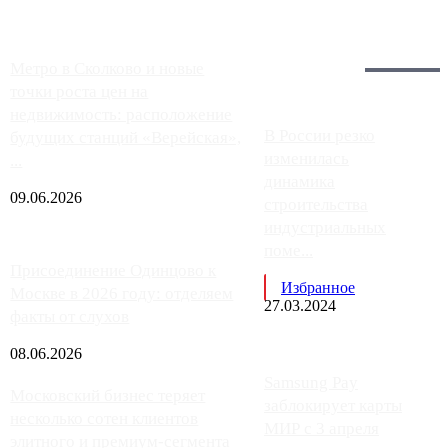
Загрузить больше
Главное:
Метро в Сколково и новые
точки роста цен на
недвижимость: расположение
В России резко
будущих станций «Верейская»,
изменилась
...
динамика
09.06.2026
строительства
индустриальных
поме...
Присоединение Одинцово к
Избранное
Москве в 2026 году: отделяем
27.03.2024
факты от слухов
08.06.2026
Samsung Pay
Московский бизнес теряет
заблокирует карты
несколько сотен клиентов
МИР с 3 апреля
элитного и премиум-сегмента