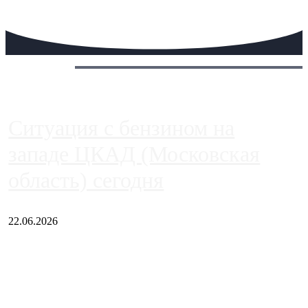
Сегодня:
Ситуация с бензином на
западе ЦКАД (Московская
область) сегодня
22.06.2026
Чем ближе к центру столицы, тем ситуация на АЗС лучше.
Однако АЗС, расположенные на приличном удалении от
Москвы, имеют более видимые проблемы. Так, некоторые
заправки на ЦКАД либо не работают полностью, либо
работают с ...