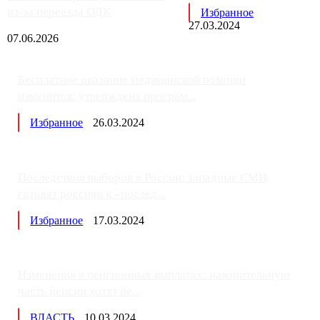
из-за переезда ОДК
Избранное
27.03.2024
07.06.2026
Бесплатное оказание медицинской помощи
изменится: утверждена програм...
Избранное
26.03.2024
Последствия выборов в России: западные СМИ
готовят россиян к «послед...
Избранное
17.03.2024
Изменения в пенсионных выплатах: накопительную
часть пенсии хотят пе...
ВЛАСТЬ
10.03.2024