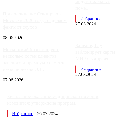
индустриальных
поме...
Присоединение Одинцово к
Избранное
Москве в 2026 году: отделяем
27.03.2024
факты от слухов
08.06.2026
Samsung Pay
Московский бизнес теряет
заблокирует карты
несколько сотен клиентов
МИР с 3 апреля
элитного и премиум-сегмента
из-за переезда ОДК
Избранное
27.03.2024
07.06.2026
Бесплатное оказание медицинской помощи
изменится: утверждена програм...
Избранное
26.03.2024