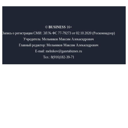
О нас
Реклама
Вакансии
Правила
Контакты
©
BUSINESS
16+
Запись о регистрации СМИ: ЭЛ № ФС 77-79273 от 02.10.2020 (Роскомнадзор)
Учредитель: Мельников Максим Алекасндрович
Главный редактор: Мельников Максим Алекасндрович
E-mail: melnikov@gazetabiznes.ru
Тел.: 8(916)182-39-71