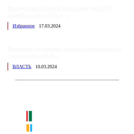
Последствия выборов в России: западные СМИ
готовят россиян к «послед...
Избранное
17.03.2024
Изменения в пенсионных выплатах: накопительную
часть пенсии хотят пе...
ВЛАСТЬ
10.03.2024