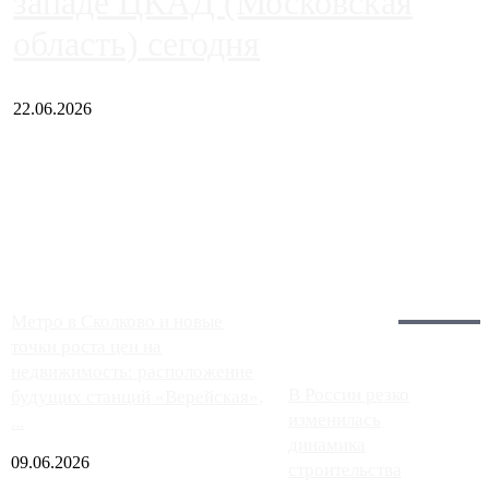
западе ЦКАД (Московская
область) сегодня
22.06.2026
Чем ближе к центру столицы, тем ситуация на АЗС лучше.
Однако АЗС, расположенные на приличном удалении от
Москвы, имеют более видимые проблемы. Так, некоторые
заправки на ЦКАД либо не работают полностью, либо
работают с ...
Загрузить больше
Главное:
Метро в Сколково и новые
точки роста цен на
недвижимость: расположение
В России резко
будущих станций «Верейская»,
изменилась
...
динамика
09.06.2026
строительства