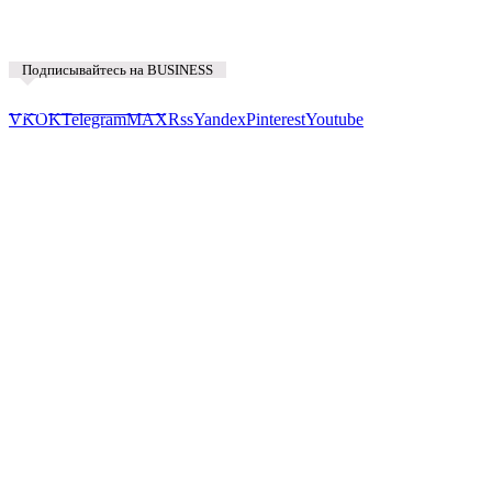
Подписывайтесь на BUSINESS
Предложить новость
VK
OK
Telegram
MAX
Rss
Yandex
Pinterest
Youtube