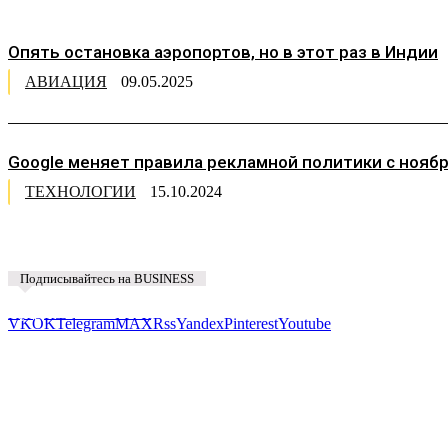
Опять остановка аэропортов, но в этот раз в Индии
АВИАЦИЯ
09.05.2025
Google меняет правила рекламной политики с ноября
ТЕХНОЛОГИИ
15.10.2024
Подписывайтесь на BUSINESS
Предложить новость
VK
OK
Telegram
MAX
Rss
Yandex
Pinterest
Youtube