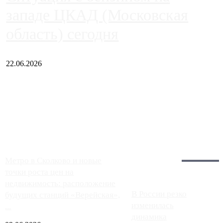
западе ЦКАД (Московская
область) сегодня
22.06.2026
Чем ближе к центру столицы, тем ситуация на АЗС лучше.
Однако АЗС, расположенные на приличном удалении от
Москвы, имеют более видимые проблемы. Так, некоторые
заправки на ЦКАД либо не работают полностью, либо
работают с ...
Загрузить больше
Главное:
Метро в Сколково и новые
точки роста цен на
недвижимость: расположение
В России резко
будущих станций «Верейская»,
изменилась
...
динамика