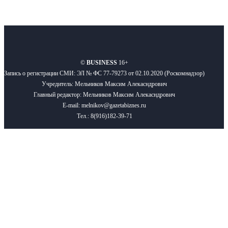
О нас
Реклама
Вакансии
Правила
Контакты
©
BUSINESS
16+
Запись о регистрации СМИ: ЭЛ № ФС 77-79273 от 02.10.2020 (Роскомнадзор)
Учредитель: Мельников Максим Алекасндрович
Главный редактор: Мельников Максим Алекасндрович
E-mail: melnikov@gazetabiznes.ru
Тел.: 8(916)182-39-71