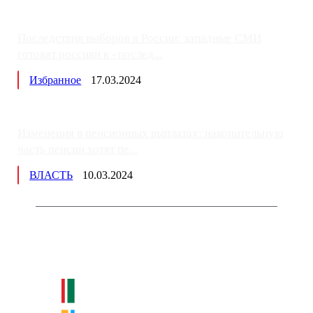
Последствия выборов в России: западные СМИ
готовят россиян к «послед...
Избранное
17.03.2024
Изменения в пенсионных выплатах: накопительную
часть пенсии хотят пе...
ВЛАСТЬ
10.03.2024