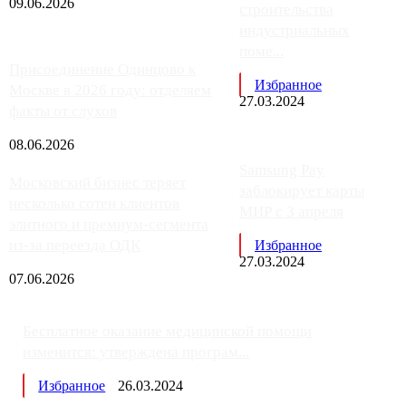
09.06.2026
строительства
индустриальных
поме...
Присоединение Одинцово к
Избранное
Москве в 2026 году: отделяем
27.03.2024
факты от слухов
08.06.2026
Samsung Pay
Московский бизнес теряет
заблокирует карты
несколько сотен клиентов
МИР с 3 апреля
элитного и премиум-сегмента
из-за переезда ОДК
Избранное
27.03.2024
07.06.2026
Бесплатное оказание медицинской помощи
изменится: утверждена програм...
Избранное
26.03.2024