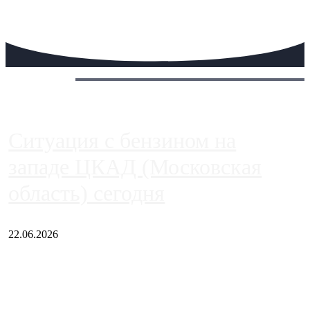
Сегодня:
Ситуация с бензином на
западе ЦКАД (Московская
область) сегодня
22.06.2026
Чем ближе к центру столицы, тем ситуация на АЗС лучше.
Однако АЗС, расположенные на приличном удалении от
Москвы, имеют более видимые проблемы. Так, некоторые
заправки на ЦКАД либо не работают полностью, либо
работают с ...