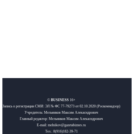
Московского региона, основанное в 2009 году. Ежедневно публикуем
новости бизнеса и новости для бизнеса.
Подписывайтесь
О нас
Реклама
Вакансии
Правила
Контакты
©
BUSINESS
16+
Запись о регистрации СМИ: ЭЛ № ФС 77-79273 от 02.10.2020 (Роскомнадзор)
Учредитель: Мельников Максим Алекасндрович
Главный редактор: Мельников Максим Алекасндрович
E-mail: melnikov@gazetabiznes.ru
Тел.: 8(916)182-39-71