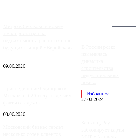
Загрузить больше
Главное:
Метро в Сколково и новые
точки роста цен на
недвижимость: расположение
В России резко
будущих станций «Верейская»,
изменилась
...
динамика
09.06.2026
строительства
индустриальных
поме...
Присоединение Одинцово к
Избранное
Москве в 2026 году: отделяем
27.03.2024
факты от слухов
08.06.2026
Samsung Pay
Московский бизнес теряет
заблокирует карты
несколько сотен клиентов
МИР с 3 апреля