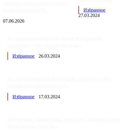
элитного и премиум-сегмента
из-за переезда ОДК
Избранное
27.03.2024
07.06.2026
Бесплатное оказание медицинской помощи
изменится: утверждена програм...
Избранное
26.03.2024
Последствия выборов в России: западные СМИ
готовят россиян к «послед...
Избранное
17.03.2024
Изменения в пенсионных выплатах: накопительную
часть пенсии хотят пе...