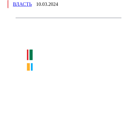
ВЛАСТЬ
10.03.2024
Немного о нас
Интернет-СМИ с фокусом на события, влияющие на бизнес