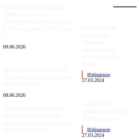
Главное:
Метро в Сколково и новые
точки роста цен на
недвижимость: расположение
В России резко
будущих станций «Верейская»,
изменилась
...
динамика
09.06.2026
строительства
индустриальных
поме...
Присоединение Одинцово к
Избранное
Москве в 2026 году: отделяем
27.03.2024
факты от слухов
08.06.2026
Samsung Pay
Московский бизнес теряет
заблокирует карты
несколько сотен клиентов
МИР с 3 апреля
элитного и премиум-сегмента
из-за переезда ОДК
Избранное
27.03.2024