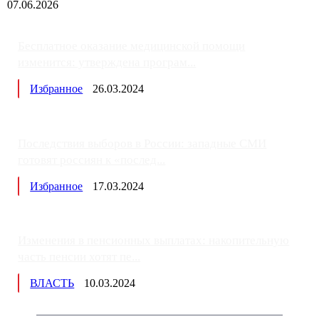
07.06.2026
Бесплатное оказание медицинской помощи
изменится: утверждена програм...
Избранное
26.03.2024
Последствия выборов в России: западные СМИ
готовят россиян к «послед...
Избранное
17.03.2024
Изменения в пенсионных выплатах: накопительную
часть пенсии хотят пе...
ВЛАСТЬ
10.03.2024