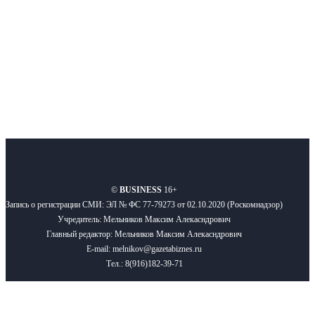
Подписывайтесь
О нас
Реклама
Вакансии
Правила
Контакты
©
BUSINESS
16+
Запись о регистрации СМИ: ЭЛ № ФС 77-79273 от 02.10.2020 (Роскомнадзор)
Учредитель: Мельников Максим Алекасндрович
Главный редактор: Мельников Максим Алекасндрович
E-mail: melnikov@gazetabiznes.ru
Тел.: 8(916)182-39-71