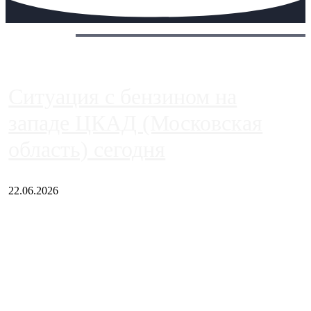
Сегодня:
Ситуация с бензином на
западе ЦКАД (Московская
область) сегодня
22.06.2026
Чем ближе к центру столицы, тем ситуация на АЗС лучше.
Однако АЗС, расположенные на приличном удалении от
Москвы, имеют более видимые проблемы. Так, некоторые
заправки на ЦКАД либо не работают полностью, либо
работают с ...
Загрузить больше