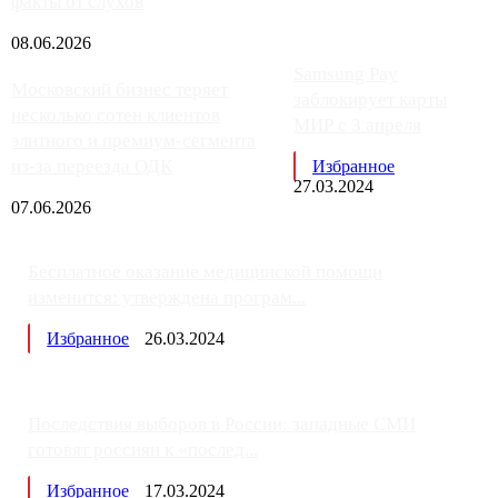
факты от слухов
08.06.2026
Samsung Pay
Московский бизнес теряет
заблокирует карты
несколько сотен клиентов
МИР с 3 апреля
элитного и премиум-сегмента
из-за переезда ОДК
Избранное
27.03.2024
07.06.2026
Бесплатное оказание медицинской помощи
изменится: утверждена програм...
Избранное
26.03.2024
Последствия выборов в России: западные СМИ
готовят россиян к «послед...
Избранное
17.03.2024