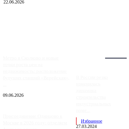
22.06.2026
Чем ближе к центру столицы, тем ситуация на АЗС лучше.
Однако АЗС, расположенные на приличном удалении от
Москвы, имеют более видимые проблемы. Так, некоторые
заправки на ЦКАД либо не работают полностью, либо
работают с ...
Загрузить больше
Главное:
Метро в Сколково и новые
точки роста цен на
недвижимость: расположение
В России резко
будущих станций «Верейская»,
изменилась
...
динамика
09.06.2026
строительства
индустриальных
поме...
Присоединение Одинцово к
Избранное
Москве в 2026 году: отделяем
27.03.2024