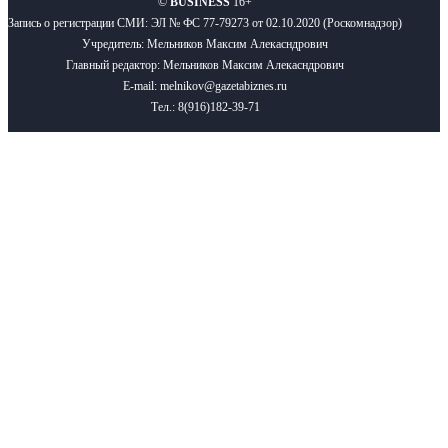
©
BUSINESS
16+
Запись о регистрации СМИ: ЭЛ № ФС 77-79273 от 02.10.2020 (Роскомнадзор)
Учредитель: Мельников Максим Алекасндрович
Главный редактор: Мельников Максим Алекасндрович
E-mail: melnikov@gazetabiznes.ru
Тел.: 8(916)182-39-71